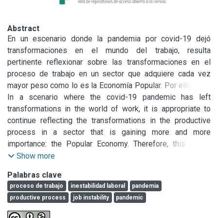
Abstract
En un escenario donde la pandemia por covid-19 dejó 
transformaciones en el mundo del trabajo, resulta 
pertinente reflexionar sobre las transformaciones en el 
proceso de trabajo en un sector que adquiere cada vez 
mayor peso como lo es la Economía Popular. Por ello, este 
artículo pretende analizar el proceso de trabajo en un grupo 
In a scenario where the covid-19 pandemic has left 
de emprendedoras asociativas textiles de Moreno durante 
transformations in the world of work, it is appropriate to 
la pandemia de covid-19. Al ser este un sector altamente 
continue reflecting the transformations in the productive 
precarizado, enfatizamos en la seguridad y la estabilidad 
process in a sector that is gaining more and more 
laboral.

importance: the Popular Economy. Therefore, this article 
El grupo de emprendedoras asociativas seleccionadas 
aims to analyze the work process in a group of textile 
Show more
forman parte de diversos espacios de comercialización y 
associative entrepreneurs from Moreno during the covid-19 
Palabras clave
producción textil de la localidad de Moreno, un distrito de la 
pandemic. As this is a highly precarious sector, we 
proceso de trabajo
inestabilidad laboral
pandemia
provincia de Buenos Aires. Los resultados presentados se 
emphasize in their job instability.

productive process
job instability
pandemic
basan en una metodología cualitativa de trabajo, 
The group of selected associative entrepreneurs are part 
recopilados con diferentes técnicas, tales como el análisis 
of various textile marketing and production spaces in 