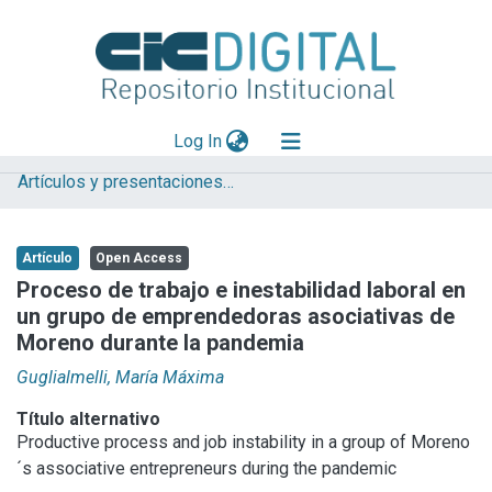
(current)
Log In
Artículos y presentaciones en Congresos
Explorar
Mas información
Artículo
Open Access
Aportar material
Proceso de trabajo e inestabilidad laboral en
un grupo de emprendedoras asociativas de
Statistics
Moreno durante la pandemia
Guglialmelli, María Máxima
Título alternativo
Productive process and job instability in a group of Moreno
´s associative entrepreneurs during the pandemic