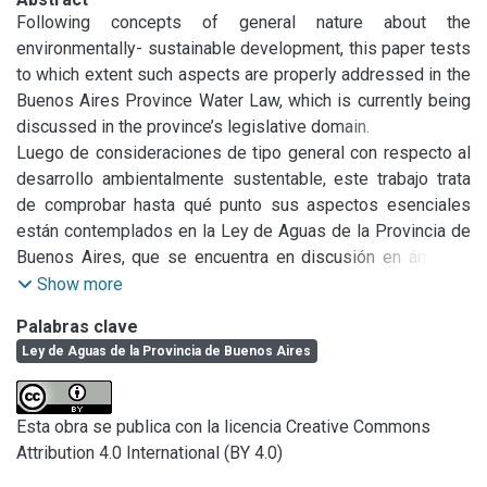
Following concepts of general nature about the 
environmentally- sustainable development, this paper tests 
to which extent such aspects are properly addressed in the 
Buenos Aires Province Water Law, which is currently being 
discussed in the province’s legislative domain.

The main conclusions about such a law are that: (a) it 
Luego de consideraciones de tipo general con respecto al 
centralizes the water resources administration by creating 
desarrollo ambientalmente sustentable, este trabajo trata 
the Water Authority, although it also allows for certain 
de comprobar hasta qué punto sus aspectos esenciales 
aspects being managed by Basin Committees and Water-
están contemplados en la Ley de Aguas de la Provincia de 
Users Groups, (b) it clearly spells out the rights and dutties 
Buenos Aires, que se encuentra en discusión en ámbitos 
of those directly benefited by water usage, (c) it does not 
legislativos provinciales.

Show more
foresee a great deal of involvement of the community as 
Se concluye que la normativa en discusión: (a) centraliza 
Palabras clave
such, (d) it reinforces the role of the technical sector, and 
administrativamente los diversos aspectos del manejo de 
Ley de Aguas de la Provincia de Buenos Aires
(e) it may prove to be very difficult to be ruled out.
los recursos hídricos en la Autoridad del Agua, aunque 
descentraliza ciertas funciones en los Comités de Cuenca 
y las Comunidades de Usuarios, (b) desglosa 
Esta obra se publica con la licencia Creative Commons
adecuadamente los derechos y obligaciones del sector 
Attribution 4.0 International (BY 4.0)
privado que se beneficia con el uso del agua, (c) no prevee 