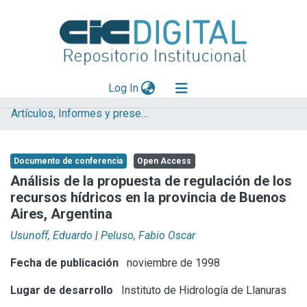
(current)
Log In
Artículos, Informes y presentaciones en Congresos IHLLA
Explorar
Mas información
Documento de conferencia
Open Access
Aportar material
Análisis de la propuesta de regulación de los
recursos hídricos en la provincia de Buenos
Statistics
Aires, Argentina
Usunoff, Eduardo
|
Peluso, Fabio Oscar
Fecha de publicación
noviembre de 1998
Lugar de desarrollo
Instituto de Hidrología de Llanuras