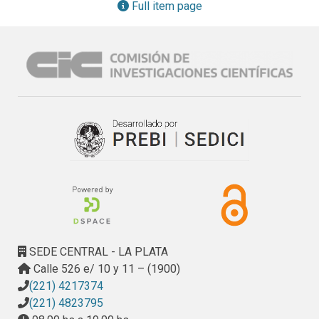
un grado importante de participación de la comunidad no 
Full item page
productora de bienes o servicios, (d) revitaliza el rol de los 
estamentos técnicos, y (e) puede revelar severas 
dificultades a la hora de proceder a su reglamentación.
SEDE CENTRAL - LA PLATA
Calle 526 e/ 10 y 11 – (1900)
(221) 4217374
(221) 4823795