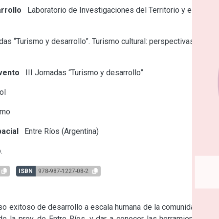
rrollo
Laboratorio de Investigaciones del Territorio y el
as “Turismo y desarrollo”. Turismo cultural: perspectivas y
vento
III Jornadas “Turismo y desarrollo”
ol
smo
acial
Entre Ríos (Argentina)
.
ISBN
978-987-1227-08-2
so exitoso de desarrollo a escala humana de la comunidad rural 
de la prov. de Entre Ríos, y dar a conocer las herramientas de 