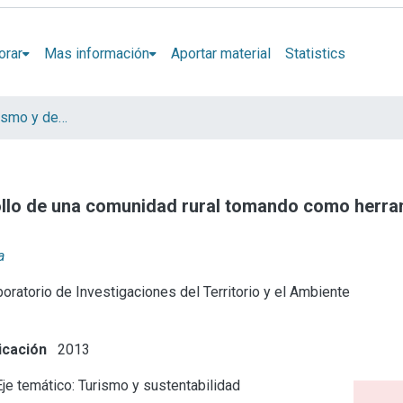
orar
Mas información
Aportar material
Statistics
III Jornadas “Turismo y desarrollo”. Turismo cultural: perspectivas y desafíos
llo de una comunidad rural tomando como herrami
a
oratorio de Investigaciones del Territorio y el Ambiente
icación
2013
je temático: Turismo y sustentabilidad