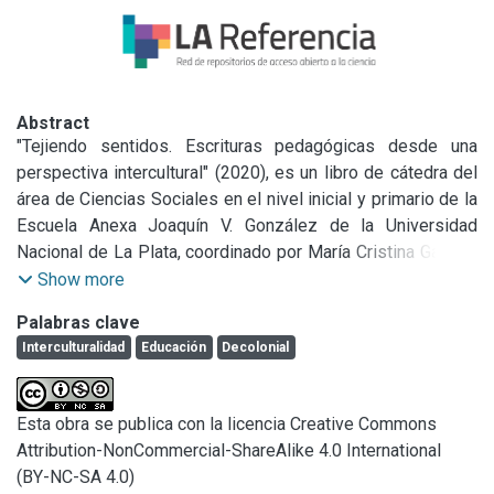
Abstract
"Tejiendo sentidos. Escrituras pedagógicas desde una 
perspectiva intercultural" (2020), es un libro de cátedra del 
área de Ciencias Sociales en el nivel inicial y primario de la 
Escuela Anexa Joaquín V. González de la Universidad 
Nacional de La Plata, coordinado por María Cristina Garriga, 
Valeria Morras y Viviana Pappier. Esta obra fue escrita de 
Show more
manera colectiva por docentes de la escuela, que se 
Palabras clave
propusieron relatar diversas experiencias desarrolladas en 
Interculturalidad
Educación
Decolonial
este espacio desde una perspectiva intercultural. Quienes 
escribimos esta reseña somos Profesoras en Historia, 
adscriptas a la cátedra de Planificación Didáctica y 
Esta obra se publica con la licencia Creative Commons
Prácticas de la Enseñanza en Historia en la Universidad 
Attribution-NonCommercial-ShareAlike 4.0 International
Nacional de La Plata y educadoras en un Bachillerato 
(BY-NC-SA 4.0)
Popular de adultes. Adscribimos a una perspectiva político-