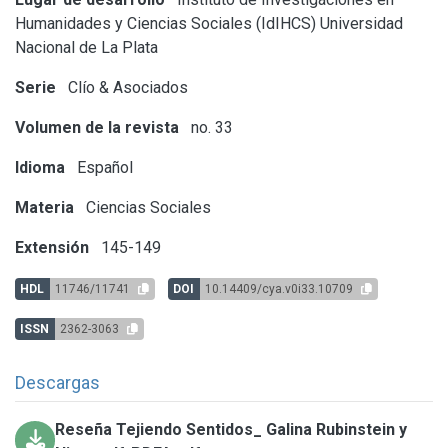
Humanidades y Ciencias Sociales (IdIHCS)
Universidad
Nacional de La Plata
Serie
Clío & Asociados
Volumen de la revista
no. 33
Idioma
Español
Materia
Ciencias Sociales
Extensión
145-149
HDL
11746/11741
DOI
10.14409/cya.v0i33.10709
ISSN
2362-3063
Descargas
Reseña Tejiendo Sentidos_ Galina Rubinstein y