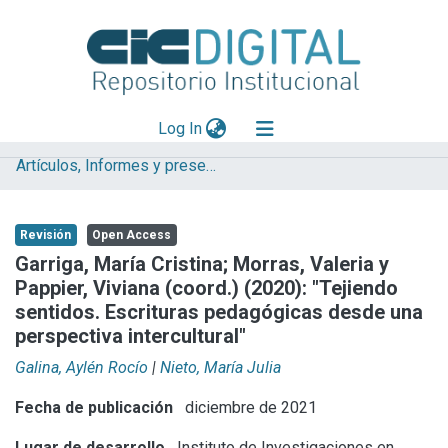
(current)
Log In
Artículos, Informes y presentaciones en Congresos (UNLP)
Explorar
Mas información
Revisión
Open Access
Aportar material
Garriga, María Cristina; Morras, Valeria y
Pappier, Viviana (coord.) (2020): "Tejiendo
Statistics
sentidos. Escrituras pedagógicas desde una
perspectiva intercultural"
Galina, Aylén Rocío
|
Nieto, María Julia
Fecha de publicación
diciembre de 2021
Lugar de desarrollo
Instituto de Investigaciones en