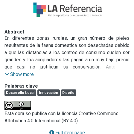
Abstract
En diferentes zonas rurales, un gran número de pieles 
resultantes de la faena domestica son desechadas debido 
a que las distancias a los centros de consumo suelen ser 
grandes y los acopiadores las pagan a un muy bajo precio 
que casi no justifican su conservación. Ante esta 
problemática, desde el CITEC se ha transferido esquemas 
Show more
de curtido para dar valor a este material y es precisamente 
Palabras clave
desde esta Institución que se detecta la ausencia de un 
Desarrollo Local
Innovación
Diseño
equipamiento acorde a esta escala productiva.

Ante esta problemática el proyecto apunta a diseñar 
herramientas específicas para el sector de los pequeños 
Esta obra se publica con la licencia Creative Commons
productores rurales que permitan mejorar la productividad, 
Attribution 4.0 International (BY 4.0)
sustentabilidad y las condiciones de trabajo impulsando asi 
las Economías Regionales y el Desarrollo Local a través 
Full item page