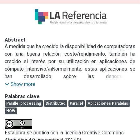
Abstract
A medida que ha crecido la disponibilidad de computadoras 
con una buena relación costo/rendimiento, también ha 
crecido el interés por su utilización en aplicaciones de 
cómputo intensivo.\nNormalmente, estas aplicaciones se 
han desarrollado sobre las denominadas 
supercomputadoras, la mayoría de las cuales han hecho 
Show more
uso de la paralelización del cómputo a nivel del hardware 
Palabras clave
(pipelines) ya nivel del software (por medio de programas 
Parallel processing
Distributed
Parallel
Aplicaciones Paralelas
paralelos). El problema más difícil de solucionar en el 
NOW
ámbito de las supercomputadoras ha sido tradicionalmente 
el de su alto costo, que no varía a pesar de los avances 
tecnológicos y de la ampliación de los usuarios de las 
Esta obra se publica con la licencia Creative Commons
aplicaciones.