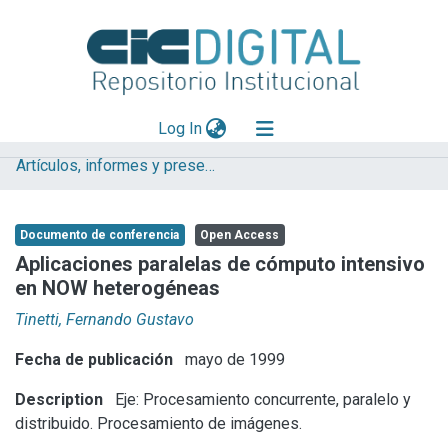
(current)
Log In
Artículos, informes y presentaciones en Congresos
Explorar
Mas información
Documento de conferencia
Open Access
Aportar material
Aplicaciones paralelas de cómputo intensivo
en NOW heterogéneas
Statistics
Tinetti, Fernando Gustavo
Fecha de publicación
mayo de 1999
Description
Eje: Procesamiento concurrente, paralelo y
distribuido. Procesamiento de imágenes.