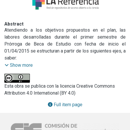
Abstract
Atendiendo a los objetivos propuestos en el plan, las 
labores desarrolladas durante el primer semestre de 
Prórroga de Beca de Estudio con fecha de inicio el 
01/04/2015 se estructuran a partir de los siguientes ejes, a 
saber:

Investigación

Show more
Salidas de campo para la recolección de datos primarios en 
la unidad de análisis del Partido de San Cayetano Provincia 
de Buenos Aires. Estos trabajos de campo posibilitaron la 
Esta obra se publica con la licencia Creative Commons
comparación de datos cuantitativos y cualitativos primarios 
Attribution 4.0 International (BY 4.0)
Full item page
(Párrafo extraído a modo de resumen)