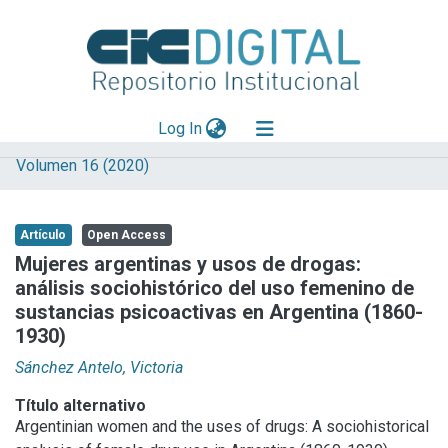
(current)
Log In
Volumen 16 (2020)
Explorar
Mas información
Artículo
Open Access
Aportar material
Mujeres argentinas y usos de drogas:
análisis sociohistórico del uso femenino de
Statistics
sustancias psicoactivas en Argentina (1860-
1930)
Sánchez Antelo, Victoria
Título alternativo
Argentinian women and the uses of drugs: A sociohistorical