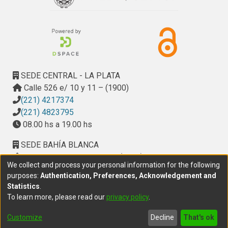
SEDE CENTRAL - LA PLATA
Calle 526 e/ 10 y 11 – (1900)
(221) 4217374
(221) 4823795
08.00 hs a 19.00 hs
SEDE BAHÍA BLANCA
Calle Ciudad de Cali 320 – (8000). Universidad
We collect and process your personal information for the following
Provincial del Sudoeste (UPSO)
purposes:
Authentication, Preferences, Acknowledgement and
(291) 459 2550
, interno 147
Statistics
.
10.00 h a 14.00 h
To learn more, please read our
privacy policy
.
delegacion.bahia@cic.gba.gob.ar
Customize
Decline
That's ok