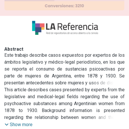
Abstract
Este trabajo describe casos expuestos por expertos de los 
ámbitos legislativo y médico-legal periodístico, en los que 
se reporta el consumo de sustancias psicoactivas por 
parte de mujeres de Argentina, entre 1878 y 1930. Se 
presentan antecedentes sobre mujeres y usos de distintos 
fármacos, se analizan las intervenciones médicas que 
This article describes cases presented by experts from the 
utilizan sustancias psicoactivas sobre el cuerpo femenino, 
legislative and medical-legal fields regarding the use of 
y se detallan los casos de mujeres consumidoras desde 
psychoactive substances among Argentinian women from 
las miradas expertas. En este periodo, los discursos 
1878 to 1930. Background information is presented 
expertos no buscaron comprender la especificidad 
regarding the relationship between women and the use 
femenina del consumo, sino promover el tema drogas 
different drugs, medical interventions on the female body 
Show more