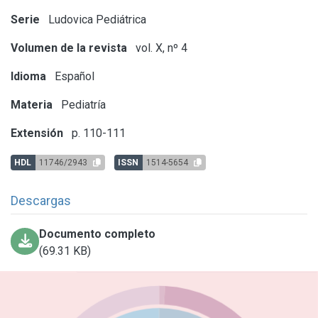
Serie
Ludovica Pediátrica
Volumen de la revista
vol. X, nº 4
Idioma
Español
Materia
Pediatría
Extensión
p. 110-111
HDL
11746/2943
ISSN
1514-5654
Descargas
Documento completo
(69.31 KB)