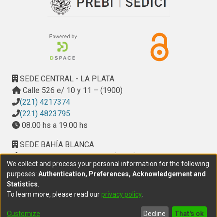
SEDE CENTRAL - LA PLATA
Calle 526 e/ 10 y 11 – (1900)
(221) 4217374
(221) 4823795
08.00 hs a 19.00 hs
SEDE BAHÍA BLANCA
Calle Ciudad de Cali 320 – (8000). Universidad
We collect and process your personal information for the following
Provincial del Sudoeste (UPSO)
purposes:
Authentication, Preferences, Acknowledgement and
(291) 459 2550
, interno 147
Statistics
.
10.00 h a 14.00 h
To learn more, please read our
privacy policy
.
delegacion.bahia@cic.gba.gob.ar
Customize
Decline
That's ok