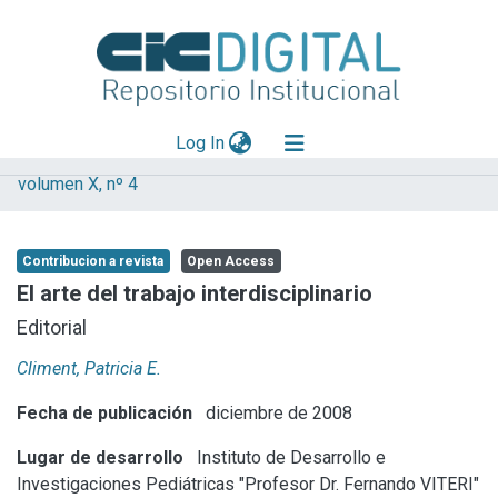
(current)
Log In
volumen X, nº 4
Explorar
Mas información
Contribucion a revista
Open Access
Aportar material
El arte del trabajo interdisciplinario
Statistics
Editorial
Climent, Patricia E.
Fecha de publicación
diciembre de 2008
Lugar de desarrollo
Instituto de Desarrollo e
Investigaciones Pediátricas "Profesor Dr. Fernando VITERI"