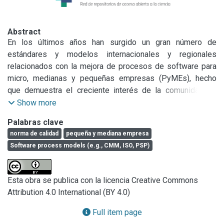
Abstract
En los últimos años han surgido un gran número de 
estándares y modelos internacionales y regionales 
relacionados con la mejora de procesos de software para 
micro, medianas y pequeñas empresas (PyMEs), hecho 
que demuestra el creciente interés de la comunidad de 
Ingeniería de Software en el tema. Es importante fortalecer 
Show more
a las PyMEs con prácticas y guías eficientes adaptadas a 
Palabras clave
su tamaño y tipo de negocio.\nEn este artículo se presenta 
norma de calidad
pequeña y mediana empresa
la definición de un ambiente, establecido de acuerdo a 
Software process models (e.g., CMM, ISO, PSP)
estudios realizados, donde se reconocieron los problemas 
con más recurrencia al aplicar la mejora de proceso. Dicho 
ambiente tiene como objetivo facilitar la concreción de las 
Esta obra se publica con la licencia Creative Commons
prácticas problemáticas, proponiendo el uso de 
Attribution 4.0 International (BY 4.0)
herramientas simples y software libre para las mismas, y 
brindando guías de cómo realizarlas para lograr la mejora 
Full item page
en su proceso.