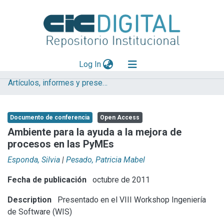
(current)
Log In
Artículos, informes y presentaciones en Congresos
Explorar
Mas información
Documento de conferencia
Open Access
Aportar material
Ambiente para la ayuda a la mejora de
procesos en las PyMEs
Statistics
Esponda, Silvia
|
Pesado, Patricia Mabel
Fecha de publicación
octubre de 2011
Description
Presentado en el VIII Workshop Ingeniería
de Software (WIS)