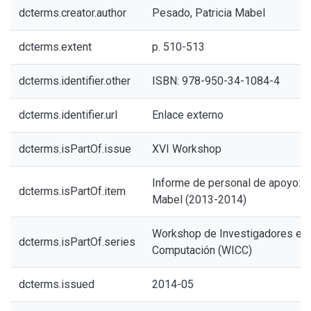
dcterms.creator.author
Pesado, Patricia Mabel
dcterms.extent
p. 510-513
dcterms.identifier.other
ISBN: 978-950-34-1084-4
dcterms.identifier.url
Enlace externo
dcterms.isPartOf.issue
XVI Workshop
Informe de personal de apoyo: P
dcterms.isPartOf.item
Mabel (2013-2014)
Workshop de Investigadores en 
dcterms.isPartOf.series
Computación (WICC)
dcterms.issued
2014-05