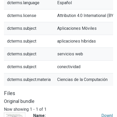
dcterms.language
Español
dcterms.license
Attribution 4.0 International (BY 4
dcterms.subject
Aplicaciones Móviles
dcterms.subject
aplicaciones híbridas
dcterms.subject
servicios web
dcterms.subject
conectividad
dcterms.subject.materia
Ciencias de la Computación
Files
Original bundle
Now showing
1 - 1 of 1
Name:
Downl