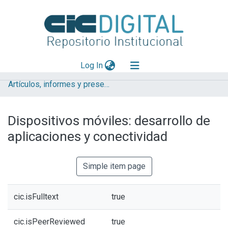
(current)
Log In
Artículos, informes y presentaciones en Congresos
Explorar
Mas información
Dispositivos móviles: desarrollo de
Aportar material
aplicaciones y conectividad
Statistics
Simple item page
cic.isFulltext
true
cic.isPeerReviewed
true