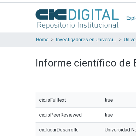
Expl
Home
Investigadores en Universidades Nacionales de la provincia de Buenos Aires
Informe científico de
cic.isFulltext
true
cic.isPeerReviewed
true
cic.lugarDesarrollo
Universidad Na