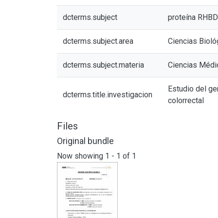
dcterms.subject
proteína RHB
dcterms.subject.area
Ciencias Bioló
dcterms.subject.materia
Ciencias Médi
Estudio del ge
dcterms.title.investigacion
colorrectal
Files
Original bundle
Now showing
1 - 1 of 1