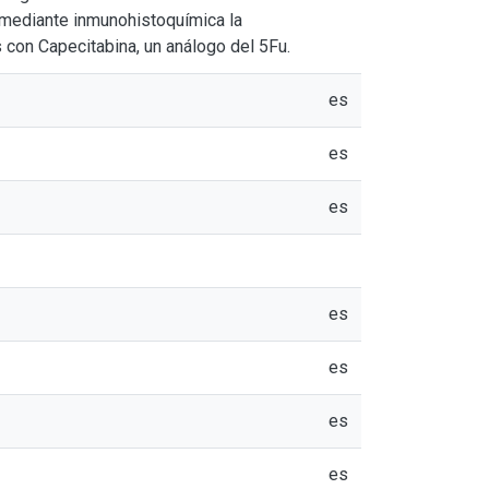
r mediante inmunohistoquímica la
 con Capecitabina, un análogo del 5Fu.
es
es
es
es
es
es
es