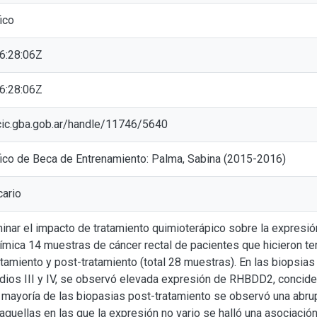
ico
6:28:06Z
6:28:06Z
l.cic.gba.gob.ar/handle/11746/5640
fico de Beca de Entrenamiento: Palma, Sabina (2015-2016)
cario
minar el impacto de tratamiento quimioterápico sobre la expre
mica 14 muestras de cáncer rectal de pacientes que hicieron te
atamiento y post-tratamiento (total 28 muestras). En las biopsias
dios III y IV, se observó elevada expresión de RHBDD2, conciden
la mayoría de las biopasias post-tratamiento se observó una abru
quellas en las que la expresión no vario se halló una asociación 