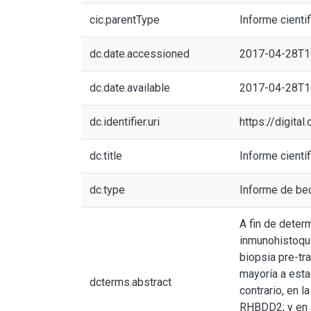
cic.parentType
Informe cientif
dc.date.accessioned
2017-04-28T1
dc.date.available
2017-04-28T1
dc.identifier.uri
https://digita
dc.title
Informe cientí
dc.type
Informe de be
A fin de deter
inmunohistoquí
biopsia pre-tr
mayoría a esta
dcterms.abstract
contrario, en 
RHBDD2; y en a