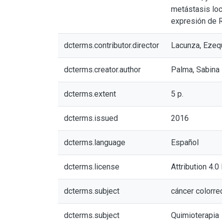
metástasis loc
expresión de R
dcterms.contributor.director
Lacunza, Ezeq
dcterms.creator.author
Palma, Sabina
dcterms.extent
5 p.
dcterms.issued
2016
dcterms.language
Español
dcterms.license
Attribution 4.0
dcterms.subject
cáncer colorre
dcterms.subject
Quimioterapia