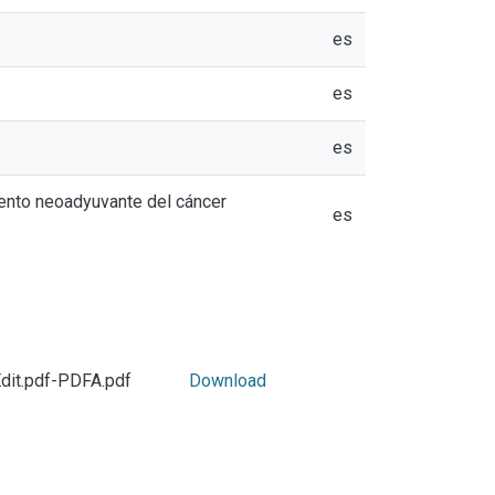
es
es
es
iento neoadyuvante del cáncer
es
dit.pdf-PDFA.pdf
Download