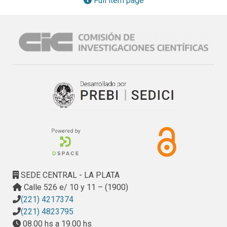
Full item page
* Introducción:Resumen; Definición del problema y estado 
de la cuestión;

Exposición sintética de la labor desarrollada;

Grado de cumplimiento del plan de trabajo;

Métodos y técnicas empleados

*Objetivos alcanzados:

Relevar productos de guata de celulosa existentes, 
evaluando factoresdestacados en su producción;

Proponer alternativas de materialidad; producir, verificar y 
analizar las muestras correspondientes;

Definir un programa final de producto y realizar los ensayos 
correspondientes;

Evaluar la inserción económica-productiva en el marco 
regional;

SEDE CENTRAL - LA PLATA
Realizar prototipos funcionales evaluando impacto 
Calle 526 e/ 10 y 11 – (1900)
ambiental, aceptación del usuario y performance en uso.

(221) 4217374
* Conclusiones

(221) 4823795
* Bibliografía y fuentes de información consultadas
08.00 hs a 19.00 hs