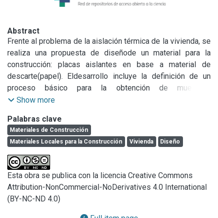
Abstract
Frente al problema de la aislación térmica de la vivienda, se 
realiza una propuesta de diseñode un material para la 
construcción: placas aislantes en base a material de 
descarte(papel). Eldesarrollo incluye la definición de un 
proceso básico para la obtención de muestras; 
larealización de ensayos (manipulación por clavado, lijado, 
Show more
cortado; conductividad térmica,absorción de agua, 
Palabras clave
estabilidad dimensional) y de estudios (evaluación de 
Materiales de Construcción
impacto ambiental) yla realización de un análisis de 
Materiales Locales para la Construcción
Vivienda
Diseño
mercado, que espera concluirse con un plan de 
negocios.Además de tratarse de un material apto y factible 
de desarrollar a nivel local, la experienciademuestra la 
Esta obra se publica con la licencia Creative Commons
necesidad de articular herramientas de diverso origen 
Attribution-NonCommercial-NoDerivatives 4.0 International
(ámbito económico,ingeniería, social) con el fin de realizar 
(BY-NC-ND 4.0)
una propuesta de diseño sustentable.

Índice:
