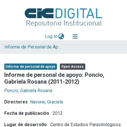
(current)
Log In
Informe de Personal de Apoyo
Explorar
Mas información
Informe de personal de apoyo
Open Access
Aportar material
Informe de personal de apoyo: Poncio,
Gabriela Rosana (2011-2012)
Statistics
Poncio, Gabriela Rosana
Directores
Navone, Graciela
Fecha de publicación
2012
Lugar de desarrollo
Centro de Estudios Parasitológicos