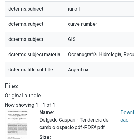
dcterms.subject
runoff
dcterms.subject
curve number
dcterms.subject
GIS
dcterms.subject.materia
Oceanografía, Hidrología, Recur
dcterms.title.subtitle
Argentina
Files
Original bundle
Now showing
1 - 1 of 1
Name:
Downl
Delgado Gaspari - Tendencia de
oad
cambio espacio.pdf-PDFA.pdf
Size: