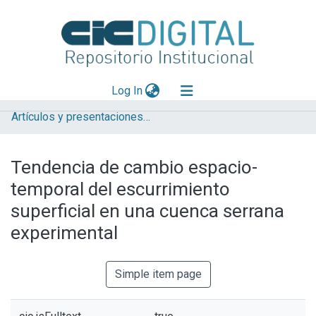
(current)
Log In
Artículos y presentaciones en Congresos
Explorar
Mas información
Tendencia de cambio espacio-
Aportar material
temporal del escurrimiento
Statistics
superficial en una cuenca serrana
experimental
Simple item page