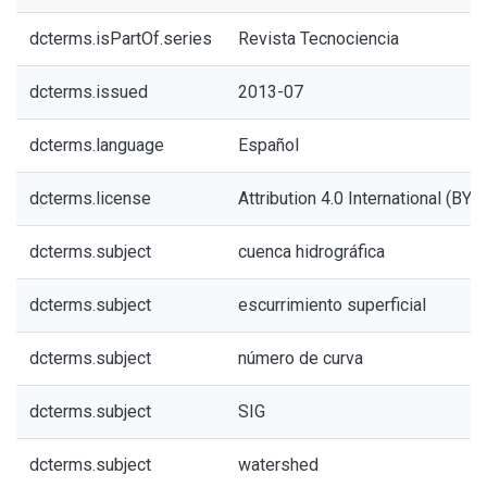
dcterms.isPartOf.series
Revista Tecnociencia
dcterms.issued
2013-07
dcterms.language
Español
dcterms.license
Attribution 4.0 International (BY 4
dcterms.subject
cuenca hidrográfica
dcterms.subject
escurrimiento superficial
dcterms.subject
número de curva
dcterms.subject
SIG
dcterms.subject
watershed