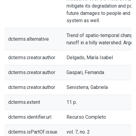
mitigate its degradation and pos
future damages to people and w
system as well.
Trend of spatio-temporal change 
dcterms.alternative
runoff in a hilly watershed. Argen
dcterms.creator.author
Delgado, María Isabel
dcterms.creator.author
Gaspari, Fernanda
dcterms.creator.author
Senisterra, Gabriela
dcterms.extent
11 p.
dcterms.identifier.url
Recurso Completo
dcterms.isPartOf.issue
vol. 7, no. 2