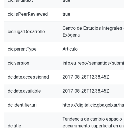
cic.isFulltext
true
cic.isPeerReviewed
true
Centro de Estudios Integrales d
cic.lugarDesarrollo
Exógena
cic.parentType
Articulo
cic.version
info:eu-repo/semantics/submitt
dc.date.accessioned
2017-08-28T12:38:45Z
dc.date.available
2017-08-28T12:38:45Z
dc.identifier.uri
https://digital.cic.gba.gob.ar/h
Tendencia de cambio espacio-te
dc.title
escurrimiento superficial en una