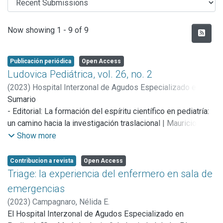
Recent Submissions
Now showing
1 - 9 of 9
Publicación periódica
Open Access
Ludovica Pediátrica, vol. 26, no. 2
(
2023
)
Hospital Interzonal de Agudos Especializado en
Pediatría "Sor María Ludovica"
Sumario
;
Instituto de Desarrollo e
Investigaciones Pediátricas "Profesor Dr. Fernando VITERI"
- Editorial: La formación del espíritu científico en pediatría:
un camino hacia la investigación traslacional | Mauricio T.
Caballero
Show more
Artículos originales
- Evolución de las colonizaciones e infecciones por
Contribucion a revista
Open Access
bacterias productoras de carbapenemasas en un hospital
Triage: la experiencia del enfermero en sala de
pediátrico | Melanie Shepherd Safar, Lucía Zaccarello,
emergencias
Cecilia Vescina, María Florencia Gil, Luciana Guzzetti,
(
2023
)
Campagnaro, Nélida E.
Sebastián Oderiz
El Hospital Interzonal de Agudos Especializado en
- Efectividad de la toxina botulínica tipo a en el manejo de la