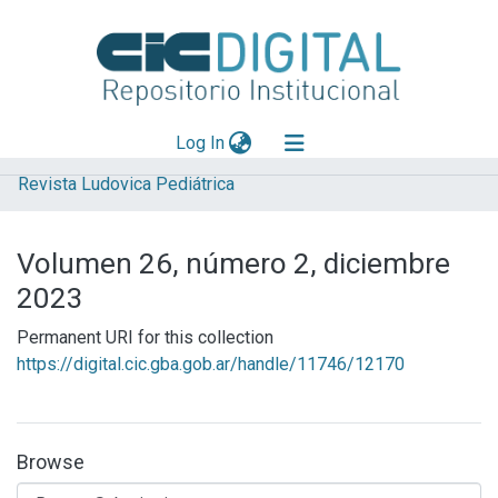
(current)
Log In
Revista Ludovica Pediátrica
Explorar
Mas información
Volumen 26, número 2, diciembre
Aportar material
2023
Statistics
Permanent URI for this collection
https://digital.cic.gba.gob.ar/handle/11746/12170
Browse