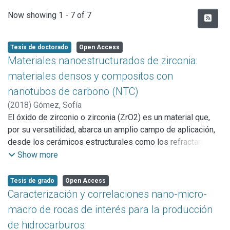
Recent Submissions
Now showing
1 - 7 of 7
Tesis de doctorado
Open Access
Materiales nanoestructurados de zirconia:
materiales densos y compositos con
nanotubos de carbono (NTC)
(
2018
)
Gómez, Sofía
El óxido de zirconio o zirconia (ZrO2) es un material que,
por su versatilidad, abarca un amplio campo de aplicación,
desde los cerámicos estructurales como los refractarios; a
los biomateriales y las celdas de combustibles como
Show more
materiales funcionales. La versatilidad de la zirconia se
debe a que presenta diferentes estructuras cristalinas y
Tesis de grado
Open Access
cada una de ellas tiene propiedades propias que se
Caracterización y correlaciones nano-micro-
diferencian de las demás. Al dopar la zirconia con 8 mol%
macro de rocas de interés para la producción
de ytria, esta desarrolla una estructura cúbica a temperatura
de hidrocarburos
ambiente en la que se promueve una mejora en la