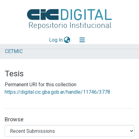
(current)
Log In
CETMIC
Explorar
Mas información
Tesis
Aportar material
Permanent URI for this collection
Statistics
https://digital.cic.gba.gob.ar/handle/11746/3778
Browse