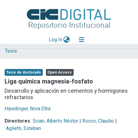
(current)
Log In
Tesis
Explorar
Mas información
Tesis de doctorado
Open Access
Aportar material
Liga química magnesia-fosfato
Statistics
Desarrollo y aplicación en cementos y hormigones
refractarios
Hipedinger, Nora Elba
Directores
Scian, Alberto Néstor
|
Rocco, Claudio
|
Aglietti, Esteban