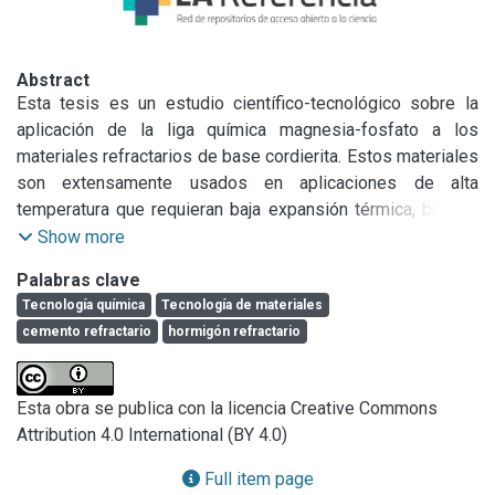
Abstract
Esta tesis es un estudio científico-tecnológico sobre la 
aplicación de la liga química magnesia-fosfato a los 
materiales refractarios de base cordierita. Estos materiales 
son extensamente usados en aplicaciones de alta 
temperatura que requieran baja expansión térmica, buenas 
propiedades termomecánicas y excelente resistencia al 
Show more
choque térmico (por ejemplo: moblaje de hornos, 
Palabras clave
quemadores de gas, soporte de elementos calefactores, 
Tecnología química
Tecnología de materiales
partes de turbinas, bujías, soportes de catalizadores, etc.). 
cemento refractario
hormigón refractario
En muchos casos la cordierita se combina con mullita para 
formar un material compuesto de propiedades superiores. 
Por lo general, la cordierita se obtiene en forma sintética 
Esta obra se publica con la licencia Creative Commons
por distintas vías a partir de diversas materias primas 
Attribution 4.0 International (BY 4.0)
(frecuentemente por colada en moldes de yeso y posterior 
secado y calcinación). En la actualidad este tipo de 
Full item page