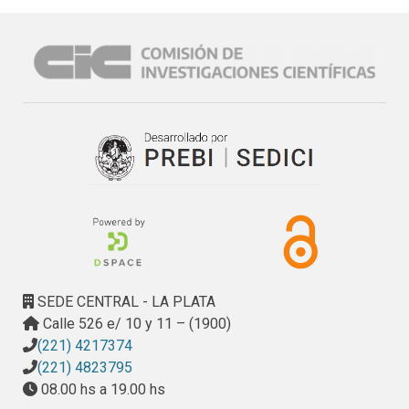
materiales se comercializa como piezas ya conformadas, 
no existiendo un material de cordierita monolítico que 
fragüe rápidamente a temperatura ambiente, que pueda ser 
preparado por el usuario in situ y aplicado por diversos 
métodos. En este estudio se obtuvieron precursores de 
cordierita a partir de una mezcla de alúmina (Al2O3), 
microsílice (SiO2) y magnesia (MgO) que al ponerse en 
contacto con diversos fosfatos en solución desarrolló una 
serie de complejas reacciones químicas que produjo el 
fraguado del material a temperatura ambiente. Controlando 
la velocidad del proceso, el tiempo de fraguado podía 
variarse entre 10 minutos y 1-2 horas. Los productos de la 
reacción, los cuales constituían la fase ligante en el 
precursor endurecido, eran mezclas de fosfatos amorfos y 
SEDE CENTRAL - LA PLATA
cristalinos conteniendo magnesio, que variaban con el 
Calle 526 e/ 10 y 11 – (1900)
tiempo, con el tipo y las proporciones relativas de los 
(221) 4217374
componentes empleados y con las condiciones 
(221) 4823795
experimentales, en especial con la temperatura. Se 
08.00 hs a 19.00 hs
prepararon precursores cordieríticos con distintas 