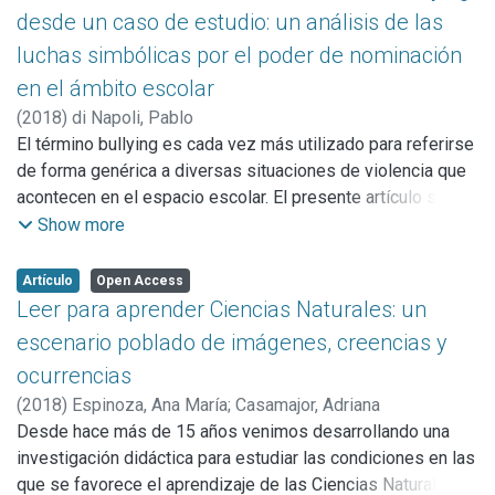
Específicamente, el trabajo aborda dos aspectos diferentes
desde un caso de estudio: un análisis de las
pero interrelacionados: las percepciones de los docentes
luchas simbólicas por el poder de nominación
sobre los ingresantes y una serie de tensiones
en el ámbito escolar
identificadas en el plano del curriculum. Estas cuestiones
están atravesadas por las condiciones de trabajo, en una
(
2018
)
di Napoli, Pablo
trama compleja en la que interactúan elementos
El término bullying es cada vez más utilizado para referirse
estructurales y aspectos subjetivos. La información
de forma genérica a diversas situaciones de violencia que
empírica se obtuvo del análisis de entrevistas narrativas a
acontecen en el espacio escolar. El presente artículo se
docentes de primer año de la Universidad Nacional de
plantea un doble objetivo. En primer lugar, busca
Show more
Rosario. Se plantea, como desafío, la necesidad de ampliar
caracterizar y diferenciar críticamente el objeto y la
el campo de investigación sobre la enseñanza en primer
perspectiva del bullying del fenómeno más amplio de las
Artículo
Open Access
año como una actividad con características y problemas
violencias en las escuelas. En segundo lugar, pretende
Leer para aprender Ciencias Naturales: un
específicos.
analizar los efectos simbólicos del uso de dicho término a
escenario poblado de imágenes, creencias y
partir de un caso extremo sobre un grupo de estudiantes
ocurrencias
que se autodenomina “los bullying”. En el marco de una
(
2018
)
Espinoza, Ana María
;
Casamajor, Adriana
investigación cualitativa durante el año 2012 se realizaron
Desde hace más de 15 años venimos desarrollando una
35 entrevistas en profundidad y un grupo focal con
investigación didáctica para estudiar las condiciones en las
estudiantes de una escuela secundaria de gestión estatal
que se favorece el aprendizaje de las Ciencias Naturales a
de la provincia de Buenos Aires en Argentina.