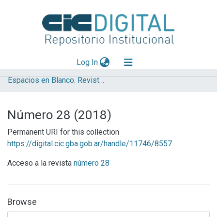
(current)
Log In
Espacios en Blanco. Revista de Educación (Serie Indagaciones)
Explorar
Mas información
Número 28 (2018)
Aportar material
Permanent URI for this collection
Statistics
https://digital.cic.gba.gob.ar/handle/11746/8557
Acceso a la revista
número 28
Browse