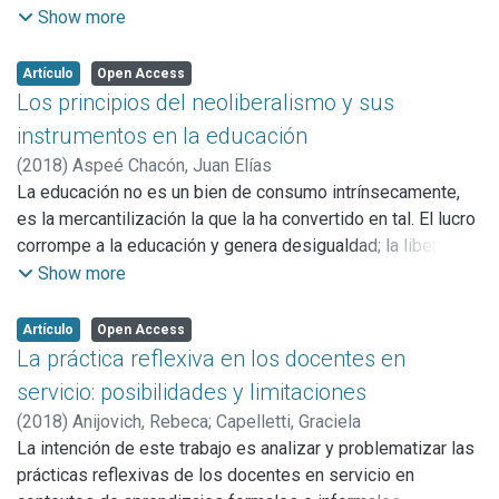
través de la lectura y la escritura. Sostenemos que
Show more
proponer la lectura, en el contexto de una secuencia de
enseñanza, que permita la problematización de las ideas
Artículo
Open Access
centrales que se desarrollan en un texto, contribuye a
Los principios del neoliberalismo y sus
instalar un propósito lector si, al mismo tiempo, se concibe
instrumentos en la educación
el aula como un espacio para el intercambio de las
(
2018
)
Aspeé Chacón, Juan Elías
interpretaciones que realizan los alumnos. La propuesta
La educación no es un bien de consumo intrínsecamente,
requiere suspender momentáneamente el conocimiento
es la mercantilización la que la ha convertido en tal. El lucro
validado -la autoridad del texto- y habilitar a los alumnos a
corrompe a la educación y genera desigualdad; la libertad
poner en duda lo que está escrito y discutir cómo lo están
de enseñanza no garantiza mejor calidad, sino que perpetúa
Show more
entendiendo.
las desigualdades. Estas sentencias son las que se
desarrollan en el presente ensayo, el que se sirve de un
Artículo
Open Access
análisis cualitativo de columnas de opinión de filósofos
La práctica reflexiva en los docentes en
neo-liberales chilenos, cuyas opiniones son analizadas
servicio: posibilidades y limitaciones
mediante la perspectiva crítica.
(
2018
)
Anijovich, Rebeca
;
Capelletti, Graciela
La intención de este trabajo es analizar y problematizar las
prácticas reflexivas de los docentes en servicio en