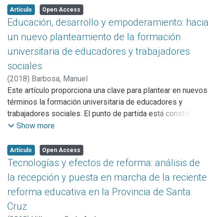
desarrollo en y de la sociedad. En paralelo, abordaremos
Artículo
Open Access
brevemente algunas cuestiones como el valor democrático
Educación, desarrollo y empoderamiento: hacia
que pueden tener la ciencia y la tecnología, los confusos
un nuevo planteamiento de la formación
límites entre cultura y ciencia cuando se trata de pensar la
universitaria de educadores y trabajadores
“formación” y la pregunta por la utilidad de la ciencia. La
sociales
propuesta es pensar en una comunidad universitaria que
pueda pensarse como una “comunidad de prácticas”.
(
2018
)
Barbosa, Manuel
Este artículo proporciona una clave para plantear en nuevos
términos la formación universitaria de educadores y
trabajadores sociales. El punto de partida está constituido
por la revisión de la relación entre educación y desarrollo,
Show more
como medida para poner en evidencia la cacofonía de
agendas y narrativas que rodea ese importante tema de
Artículo
Open Access
actualidad. A continuación, y en una segunda etapa, surge la
Tecnologías y efectos de reforma: análisis de
nueva designación del desarrollo como empoderamiento,
la recepción y puesta en marcha de la reciente
es decir, como refuerzo de los poderes personales que
reforma educativa en la Provincia de Santa
son esenciales para la ciudadanía y la calidad de vida.
Cruz
Finalmente, y teniendo por base ese ejercicio de