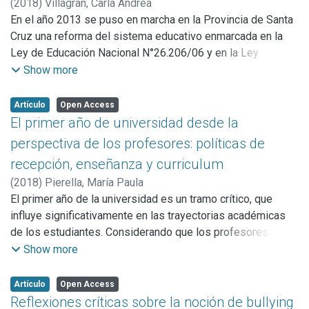
reconceptualización, avanzamos con las líneas maestras
(
2018
)
Villagran, Carla Andrea
de una pedagogía que, edificada a la luz del desarrollo
En el año 2013 se puso en marcha en la Provincia de Santa
como empoderamiento, sirve para replantear, con
Cruz una reforma del sistema educativo enmarcada en la
propósitos de isomorfismo, tanto la formación como la
Ley de Educación Nacional N°26.206/06 y en la Ley
actuación de educadores y trabajadores sociales.
Provincial de Educación N° 3305/12.
Show more
Aquí, nos centraremos en analizar esa reforma y su retórica
como tecnologías políticas de regulación y sus efectos en
Artículo
Open Access
la producción de subjetividades. Las nociones de
El primer año de universidad desde la
tecnología y de regulación aportan a la comprensión de los
perspectiva de los profesores: políticas de
procesos de afectación que produce la reforma en la
recepción, enseñanza y curriculum
subjetividad de directivos y docentes y en su propio
(
2018
)
Pierella, María Paula
quehacer a través de la introducción de un conjunto de
El primer año de la universidad es un tramo crítico, que
nuevos conceptos, términos y maneras de indicar cómo se
influye significativamente en las trayectorias académicas
deben guiar las prácticas en la escuela. En concreto, nos
de los estudiantes. Considerando que los profesores de
estamos refiriendo a los modos de regulación y de
primer año constituyen actores centrales en el proceso de
Show more
conducción de las conductas que operan como parte de las
recepción de los ingresantes, este artículo propone un
tecnologías de reforma.
acercamiento a una serie de dimensiones implicadas en el
Artículo
Open Access
ejercicio de la docencia universitaria en dicho ciclo.
Reflexiones críticas sobre la noción de bullying