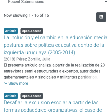
Recent Submissions
Now showing
1 - 16 of 16
Artículo
Open Access
La inclusión y el cambio en la educación media:
posturas sobre política educativa dentro de la
izquierda uruguaya (2005-2014)
(
2018
)
Pérez Zorrilla, Julia
El presente artículo analiza, a partir de la realización de 23
entrevistas semi estructuradas a expertos, autoridades
gubernamentales y sindicales y militantes partidarios, las
distintas posturas existentes dentro de la izquierda
Show more
uruguaya con respecto a dos dimensiones que hacen al
corazón de la política de educación media: la inclusión y el
Artículo
Open Access
cambio educativo. A través de la primera, se explora hasta
Desafiar la exclusión escolar a partir de las
qué punto los entrevistados han internalizado el mandato
formas pedagógico-organizativas: el caso de