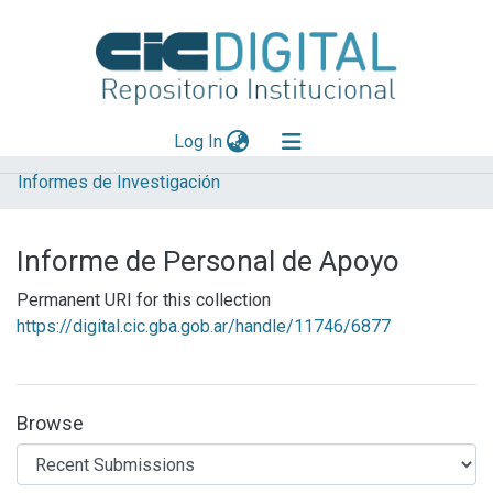
(current)
Log In
Informes de Investigación
Explorar
Mas información
Informe de Personal de Apoyo
Aportar material
Permanent URI for this collection
Statistics
https://digital.cic.gba.gob.ar/handle/11746/6877
Browse