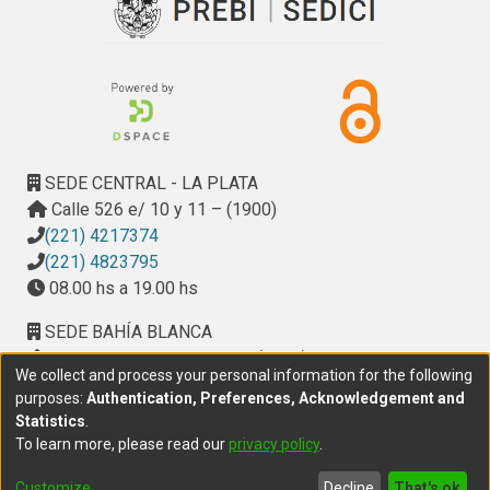
SEDE CENTRAL - LA PLATA
Calle 526 e/ 10 y 11 – (1900)
(221) 4217374
(221) 4823795
08.00 hs a 19.00 hs
SEDE BAHÍA BLANCA
Calle Ciudad de Cali 320 – (8000). Universidad
We collect and process your personal information for the following
Provincial del Sudoeste (UPSO)
purposes:
Authentication, Preferences, Acknowledgement and
(291) 459 2550
, interno 147
Statistics
.
10.00 h a 14.00 h
To learn more, please read our
privacy policy
.
delegacion.bahia@cic.gba.gob.ar
Customize
Decline
That's ok