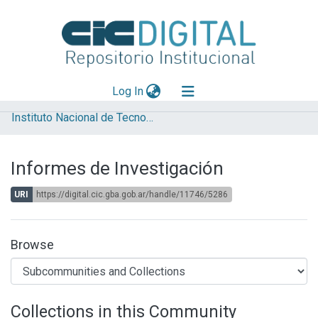
(current)
Log In
Instituto Nacional de Tecnología Agropecuaria (INTA)
Explorar
Mas información
Informes de Investigación
Aportar material
URI
https://digital.cic.gba.gob.ar/handle/11746/5286
Statistics
Browse
Collections in this Community