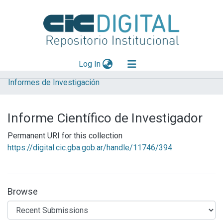
(current)
Log In
Informes de Investigación
Explorar
Mas información
Informe Científico de Investigador
Aportar material
Permanent URI for this collection
Statistics
https://digital.cic.gba.gob.ar/handle/11746/394
Browse