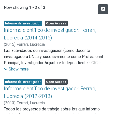
Recent Submissions
Now showing
1 - 3 of 3
Informe de investigador
Open Access
Informe científico de investigador: Ferrari,
Lucrecia (2014-2015)
(
2015
)
Ferrari, Lucrecia
Las actividades de investigación (como docente
investigadora UNLu y sucesivamente como Profesional
Principal, Investigador Adjunto e Independiente - CIC-Bs
As) las desarrollo en el Programa de Ecofisiología Aplicada
Show more
(PRODEA) Departamento de Ciencias Básicas - UNLu que
dirijo desde el 2003. Este programa actualmente integrado
Informe de investigador
Open Access
por seis proyectos conforma un grupo de trabajo de seis
Informe científico de investigador: Ferrari,
investigadores formados, dos becarios y 5 pasantes.
Lucrecia (2012-2013)
Desde el 2008 se integró como uno de los grupos
(
2013
)
Ferrari, Lucrecia
fundadores del Instituto de Ecología y Desarrollo
Todos los proyectos de trabajo sobre los que informo
Sustentable (INEDES) de la UNLu, que desde julio del 2015