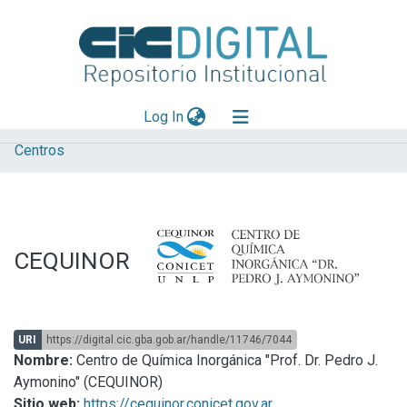
(current)
Log In
Centros
Explorar
Mas información
Aportar material
CEQUINOR
Statistics
URI
https://digital.cic.gba.gob.ar/handle/11746/7044
Nombre:
Centro de Química Inorgánica "Prof. Dr. Pedro J.
Aymonino" (CEQUINOR)
Sitio web:
https://cequinor.conicet.gov.ar