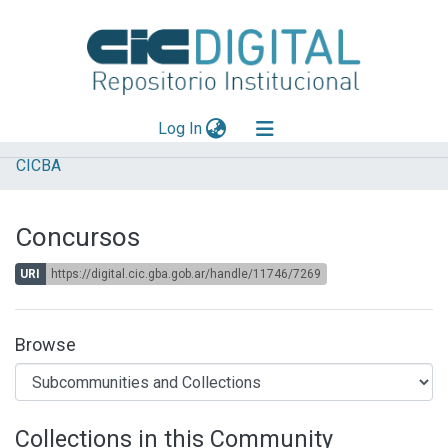
(current)
Log In
CICBA
Explorar
Mas información
Concursos
Aportar material
URI
https://digital.cic.gba.gob.ar/handle/11746/7269
Statistics
Browse
Collections in this Community