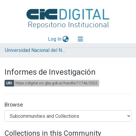
(current)
Log In
Universidad Nacional del Noroeste de la Provincia de Buenos Aires (UNNOBA)
Explorar
Mas información
Informes de Investigación
Aportar material
URI
https://digital.cic.gba.gob.ar/handle/11746/2552
Statistics
Browse
Collections in this Community