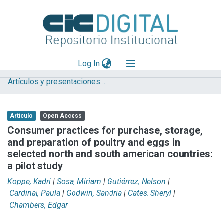
(current)
Log In
Artículos y presentaciones en Congresos
Explorar
Mas información
Artículo
Open Access
Aportar material
Consumer practices for purchase, storage,
and preparation of poultry and eggs in
Statistics
selected north and south american countries:
a pilot study
Koppe, Kadri
|
Sosa, Miriam
|
Gutiérrez, Nelson
|
Cardinal, Paula
|
Godwin, Sandria
|
Cates, Sheryl
|
Chambers, Edgar