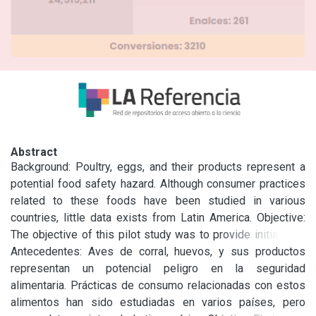
Abstract
Background: Poultry, eggs, and their products represent a 
potential food safety hazard. Although consumer practices 
related to these foods have been studied in various 
countries, little data exists from Latin America. Objective: 
The objective of this pilot study was to provide initial data 
to characterize consumers’ purchase, storage, handling, and 
Antecedentes: Aves de corral, huevos, y sus productos 
preparation of poultry products and eggs in three countries:

representan un potencial peligro en la seguridad 
Argentina, Colombia, and USA. Methods: Consumers (n = 
alimentaria. Prácticas de consumo relacionadas con estos 
425 total) in each location completed a questionnaire about 
alimentos han sido estudiadas en varios países, pero 