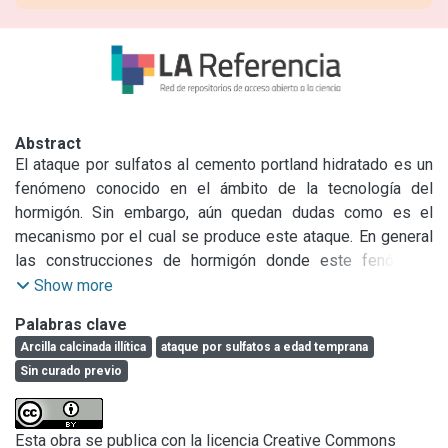
Abstract
El ataque por sulfatos al cemento portland hidratado es un 
fenómeno conocido en el ámbito de la tecnología del 
hormigón. Sin embargo, aún quedan dudas como es el 
mecanismo por el cual se produce este ataque. En general 
las construcciones de hormigón donde este fenómeno 
sucede, son obras masivas como pilotes de puentes, 
Show more
tabiques, construidas in situ debido a su gran tamaño y 
Palabras clave
entrando en contacto con soluciones de sulfato (si las hay) 
Arcilla calcinada illítica
ataque por sulfatos a edad temprana
desde el momento que la estructura fue construida. Sin 
Sin curado previo
embargo, los métodos de ensayo a nivel laboratorio para 
evaluar un cemento con adiciones frente al ataque de los 
sulfatos, exige un periodo de curado previo de las probetas 
Esta obra se publica con la licencia Creative Commons