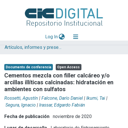
(current)
Log In
Artículos, informes y presentaciones en Congresos LEMIT
Explorar
Mas información
Documento de conferencia
Open Access
Aportar material
Cementos mezcla con filler calcáreo y/o
arcillas illíticas calcinadas: hidratación en
Statistics
ambientes con sulfatos
Rossetti, Agustín
|
Falcone, Darío Daniel
|
Ikumi, Tai
|
Segura, Ignacio
|
Irassar, Edgardo Fabián
Fecha de publicación
noviembre de 2020
Lugar de desarrollo
Laboratorio de Entrenamiento