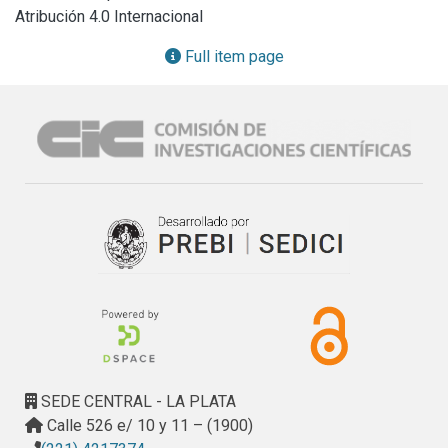
antes de ser expuestas a la solución de sulfato. En este 
Atribución 4.0 Internacional
trabajo se evaluó la capacidad de un cemento mezcla con 
filler calcáreo y arcillas calcinadas illíticas para controlar el 
Full item page
ataque producido por sulfatos, aplicando la norma IRAM 
1635, método de la barra de mortero expuesta una solución 
de Na2SO4. Como complemento a la edad de 1 año 
expuestos en sulfatos, los materiales fueron evaluados 
mediante SEM y EDS implementando una metodología 
novedosa que consiste en generar perfiles de composición 
de los compuestos como así también “SEM-EDS plots” o 
mapas los cuales son útiles para interpretar para distintas 
profundidades la convivencia tanto de los compuestos 
producto del ataque como así también los propios de la 
hidratación. Los resultados muestran que la adición de 30% 
de arcilla calcinada illítica a un cemento con alto contenido 
de C3A puede controlar el ataque de los sulfatos sin 
curado previo.
SEDE CENTRAL - LA PLATA
Calle 526 e/ 10 y 11 – (1900)