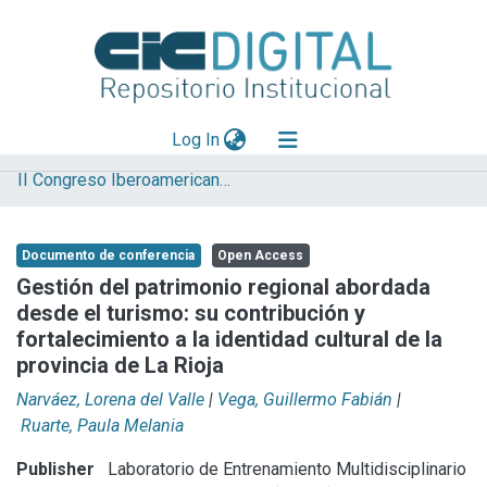
(current)
Log In
II Congreso Iberoamericano y X Jornada de Técnicas de Reparación y Conservación del Patrimonio
Explorar
Mas información
Documento de conferencia
Open Access
Aportar material
Gestión del patrimonio regional abordada
desde el turismo: su contribución y
Statistics
fortalecimiento a la identidad cultural de la
provincia de La Rioja
Narváez, Lorena del Valle
|
Vega, Guillermo Fabián
|
Ruarte, Paula Melania
Publisher
Laboratorio de Entrenamiento Multidisciplinario