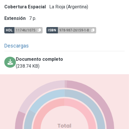
Cobertura Espacial
La Rioja (Argentina)
Extensión
7 p.
HDL
11746/1075
ISBN
978-987-26159-1-8
Descargas
Documento completo
(238.74 KB)