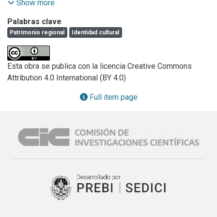
convocantes de la Provincia de La Rioja: 1- La Región del 
Show more
Valle del Bermejo en donde se seleccionó un caso en 
Palabras clave
particular para su estudio, Las ruinas de Casa del Caudillo 
Patrimonio regional
Identidad cultural
Federal, Felipe Varela y; 2- La Región del Valle del 
Famatina, en donde se seleccionó como objeto de estudio 
el Cable Carril, antiguo sistema de traslado de mineral 
Esta obra se publica con la licencia Creative Commons
construido a principios del siglo XX. Se plateó como 
Attribution 4.0 International (BY 4.0)
hipótesis que el desarrollo turístico puede convertirse a la 
vez de su fin económico en un agente impulsor de 
Full item page
conservación del patrimonio local, contribuyendo a su vez a 
la toma de consciencia de la importancia de la 
conservación del mismo por parte de los residentes de la 
zona.