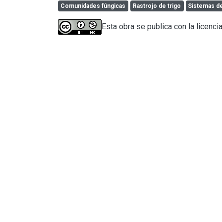
Comunidades fúngicas
Rastrojo de trigo
Sistemas de
Esta obra se publica con la licenc