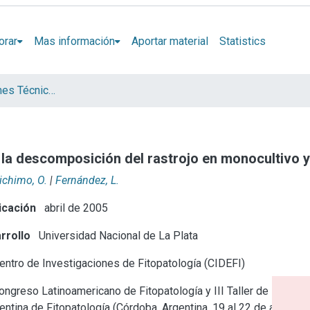
orar
Mas información
Aportar material
Statistics
Artículos, Informes Técnicos y presentaciones en Congresos
a descomposición del rastrojo en monocultivo y 
ichimo, O.
|
Fernández, L.
icación
abril de 2005
rrollo
Universidad Nacional de La Plata
ntro de Investigaciones de Fitopatología (CIDEFI)
ongreso Latinoamericano de Fitopatología y III Taller de la
ntina de Fitopatología (Córdoba, Argentina, 19 al 22 de abril