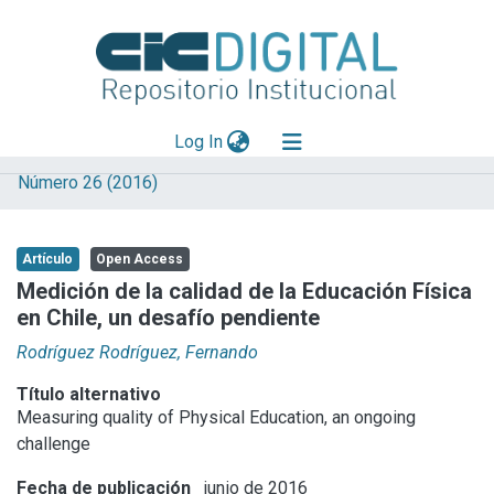
(current)
Log In
Número 26 (2016)
Explorar
Mas información
Artículo
Open Access
Aportar material
Medición de la calidad de la Educación Física
en Chile, un desafío pendiente
Statistics
Rodríguez Rodríguez, Fernando
Título alternativo
Measuring quality of Physical Education, an ongoing
challenge
Fecha de publicación
junio de 2016