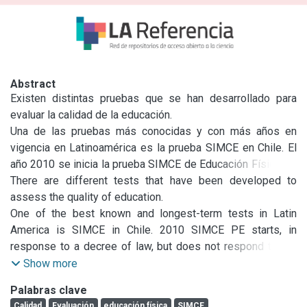
Abstract
Existen distintas pruebas que se han desarrollado para 
evaluar la calidad de la educación.

Una de las pruebas más conocidas y con más años en 
vigencia en Latinoamérica es la prueba SIMCE en Chile. El 
año 2010 se inicia la prueba SIMCE de Educación Física, en 
respuesta a un decreto de ley, pero que no responde al 
There are different tests that have been developed to 
concepto de motricidad humana que define a la educación 
assess the quality of education.

física. Por cuestiones político-sociales, como la inclusión 
One of the best known and longest-term tests in Latin 
de la Gimnasia europea en los colegios en la primera mitad 
America is SIMCE in Chile. 2010 SIMCE PE starts, in 
del siglo XX, surge una prueba que evalúa la condición 
response to a decree of law, but does not respond to the 
física, pero que no incluye muchos de los componentes de 
concept of human movement that defines physical 
Show more
la motricidad. Las investigaciones indican que para medir la 
education. For political and social issues, such as the 
Palabras clave
calidad es necesario reconocer no solo el rendimiento de 
inclusion of European Gymnastics in schools in the first half 
Calidad
Evaluación
educación física
SIMCE