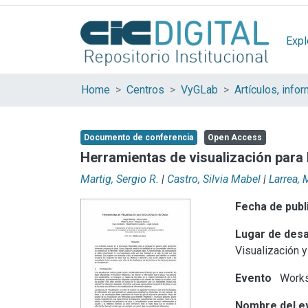
Expl
Home
Centros
VyGLab
Documento de conferencia
Open Access
Herramientas de visualización para 
Martig, Sergio R.
|
Castro, Silvia Mabel
|
Larrea, 
Fecha de publ
Lugar de desa
Visualización 
Evento
Works
Nombre del e