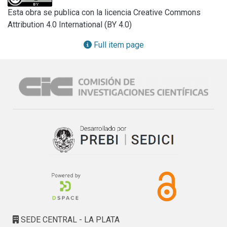
foram os primeiros a registrar e desenvolver técnicas, 
Esta obra se publica con la licencia Creative Commons
dentre as quais, submetê-los a ação de calor ou vapor 
Attribution 4.0 International (BY 4.0)
d’água explorando seu caráter termoplástico.

Full item page
O marfim foi utilizado como matéria-prima para esculturas 
durante vários períodos históricos, nas mais diversas 
civilizações na elaboração de objetos que variavam dos 
primitivos bastões de mando utilizados pelo homem pré-
histórico às esculturas religiosas indo-portuguesas.

Em relação as seus aspectos visuais, a procedência do 
marfim influência nas características do material. Por 
exemplo, os dentes dos elefantes provenientes da Ásia 
eram mais brancos que os de procedência africana, de 
textura menos fechada, porém, não susceptível ao 
polimento. O tipo mais refinado e que proporcionava melhor 
acabamento era proveniente da região chamada Pagani, no 
leste da Costa da África.

SEDE CENTRAL - LA PLATA