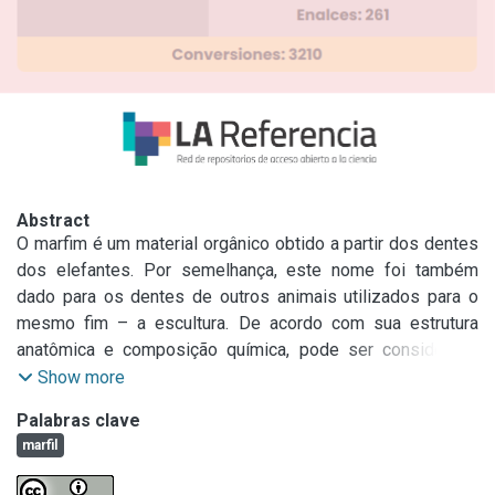
Abstract
O marfim é um material orgânico obtido a partir dos dentes 
dos elefantes. Por semelhança, este nome foi também 
dado para os dentes de outros animais utilizados para o 
mesmo fim – a escultura. De acordo com sua estrutura 
anatômica e composição química, pode ser considerado 
um elemento intermediário entre o osso e o chifre.

Show more
Palabras clave
Devido as suas propriedades termoplásticas, foi um dos 
marfil
primeiros materiais orgânicos poliméricos naturais 
conhecido e dominado pelo homem. Os gregos antigos 