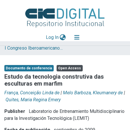
(current)
Log In
I Congreso Iberoamericano y VIII Jornada de Técnicas de Restauración y Conservación del Patrimonio
Explorar
Mas información
Documento de conferencia
Open Access
Aportar material
Estudo da tecnologia construtiva das
esculturas em marfim
Statistics
França, Conceição Linda de
|
Melo Barboza, Kleumanery de
|
Quites, Maria Regina Emery
Publisher
Laboratorio de Entrenamiento Multidisciplinario
para la Investigación Tecnológica (LEMIT)
Fecha de publicación
septiembre de 2009