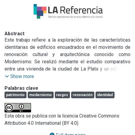
Abstract
Este trabajo refiere a la exploración de las características 
identitarias de edificios encuadrados en el movimiento de 
renovación cultural y arquitectónica conocido como 
Modernismo. Se realizó mediante el estudio comparativo 
entre una vivienda de la ciudad de La Plata y un referente 
tipológico europeo que por su valor arquitectónico-
Show more
documental cuenta con protección patrimonial.

Palabras clave
Desde el análisis descriptivo, se elaboró un código que 
patrimonio
modernismo
rasgos
renovación
identidad
transformó el lenguaje natural en descriptivo para 
deconstruir los rasgos y atributos de los sistemas 
arquitectónicos analizados. El registro permitió identificar 
Esta obra se publica con la licencia Creative Commons
elementos constitutivos de las obras, relaciones entre 
Attribution 4.0 International (BY 4.0)
propiedades, configuraciones y reglas de organización. Con 
la aplicación de descriptores y categorías analíticas se 