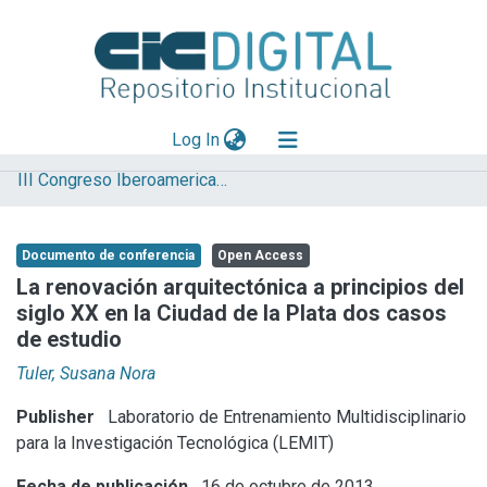
(current)
Log In
III Congreso Iberoamericano y XI Jornada de Técnicas de Reparación y Conservación del Patrimonio
Explorar
Mas información
Documento de conferencia
Open Access
Aportar material
La renovación arquitectónica a principios del
siglo XX en la Ciudad de la Plata dos casos
Statistics
de estudio
Tuler, Susana Nora
Publisher
Laboratorio de Entrenamiento Multidisciplinario
para la Investigación Tecnológica (LEMIT)
Fecha de publicación
16 de octubre de 2013