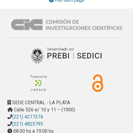
Full item page
constataron recurrencias, sustituciones y/o renovación de 
componentes, y se verificaron hipótesis interpretativas 
sobre relaciones de partido, lenguaje, sintaxis y relaciones 
entre forma y función. Se abordó el carácter de las obras, 
las relaciones espaciales y funcionales, el sistema 
circulatorio, tecnológico, constructivo y lingüístico, así 
como su materialidad. A nivel urbano, se estudiaron las 
relaciones entre el edificio y su entorno, su implantación y 
articulación con el tejido.

El estudio tiene como fin constituir una propuesta 
metodológica de análisis aplicable a casos similares, para 
contribuir al reconocimiento, resguardo y conservación de 
bienes patrimoniales.
SEDE CENTRAL - LA PLATA
Calle 526 e/ 10 y 11 – (1900)
(221) 4217374
(221) 4823795
08.00 hs a 19.00 hs