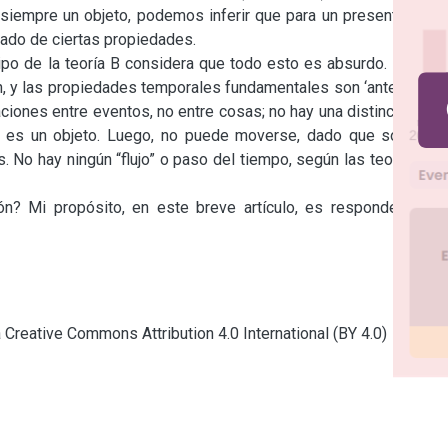
empre un objeto, podemos inferir que para un presentista el 
tado de ciertas propiedades.

po de la teoría B considera que todo esto es absurdo. Para la 
n, y las propiedades temporales fundamentales son ‘antes que’, 
ciones entre eventos, no entre cosas; no hay una distinción del 
o es un objeto. Luego, no puede moverse, dado que sólo los 
No hay ningún “flujo” o paso del tiempo, según las teorías de 
n? Mi propósito, en este breve artículo, es responder esta 
a Creative Commons Attribution 4.0 International (BY 4.0)