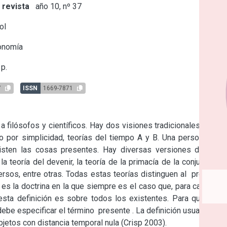
 revista
año 10, nº 37
ol
onomía
p.
7
ISSN
1669-7871
 filósofos y científicos. Hay dos visiones tradicionales sobre 
 o por simplicidad, teorías del tiempo A y B. Una persona que 
xisten las cosas presentes. Hay diversas versiones de esta 
a teoría del devenir, la teoría de la primacía de la conjugación 
ersos, entre otras. Todas estas teorías distinguen al  presente  
es la doctrina en la que siempre es el caso que, para cada x, x 
esta definición es sobre todos los existentes. Para que esta 
ebe especificar el término  presente . La definición usual es:

etos con distancia temporal nula (Crisp 2003).
