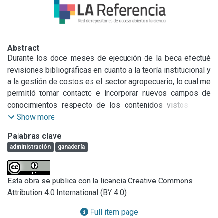
Abstract
Durante los doce meses de ejecución de la beca efectué 
revisiones bibliográficas en cuanto a la teoría institucional y 
a la gestión de costos es el sector agropecuario, lo cual me 
permitió tomar contacto e incorporar nuevos campos de 
conocimientos respecto de los contenidos vistos en la 
carrera. También, realicé transcripciones de entrevistas 
Show more
llevadas a cabo a los diferentes actores de la cadena 
Palabras clave
ganadera del Sudoeste bonaerense, y luego el 
administración
ganadería
procesamiento y la tabulación de la información producto 
de dichas entrevistas para desarrollar diferentes análisis. 
Además de cumplir con el plan de trabajo propuesto, 
Esta obra se publica con la licencia Creative Commons
colaboré con el proyecto PGI en el que me inserté producto 
Attribution 4.0 International (BY 4.0)
de mi beca en diferentes estudios sobre presiones 
institucionales y publicaciones resultantes.
Full item page