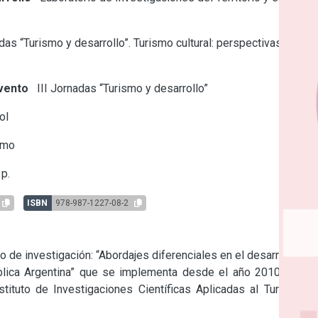
as “Turismo y desarrollo”. Turismo cultural: perspectivas y
vento
III Jornadas “Turismo y desarrollo”
ol
smo
p.
ISBN
978-987-1227-08-2
de investigación: “Abordajes diferenciales en el desarrollo de 
blica Argentina” que se implementa desde el año 2010, en el 
tituto de Investigaciones Científicas Aplicadas al Turismo -