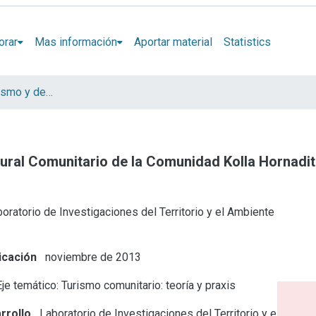
orar
Mas información
Aportar material
Statistics
III Jornadas “Turismo y desarrollo”. Turismo cultural: perspectivas y desafíos
 Rural Comunitario de la Comunidad Kolla Hornadi
oratorio de Investigaciones del Territorio y el Ambiente
icación
noviembre de 2013
je temático: Turismo comunitario: teoría y praxis
rrollo
Laboratorio de Investigaciones del Territorio y el