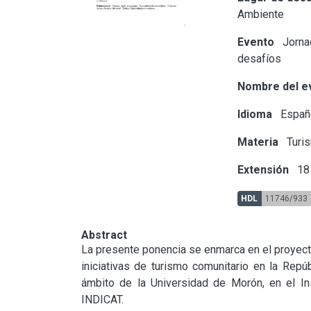
Ambiente
Evento
Jornad
desafíos
Nombre del e
Idioma
Españ
Materia
Turi
Extensión
18 
HDL
11746/933
Abstract
La presente ponencia se enmarca en el proyecto 
iniciativas de turismo comunitario en la Repú
ámbito de la Universidad de Morón, en el Ins
INDICAT.
