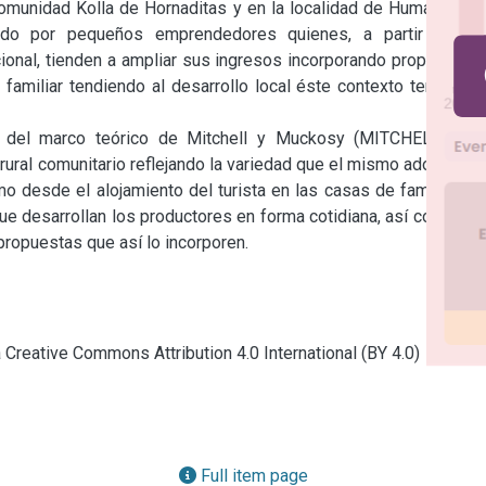
Comunidad Kolla de Hornaditas y en la localidad de Humahuaca, 
ado por pequeños emprendedores quienes, a partir de la 
cional, tienden a ampliar sus ingresos incorporando propuestas 
amiliar tendiendo al desarrollo local éste contexto territorial 
e del marco teórico de Mitchell y Muckosy (MITCHELL and 
ral comunitario reflejando la variedad que el mismo adopta en 
 desde el alojamiento del turista en las casas de familia, en 
ue desarrollan los productores en forma cotidiana, así como en 
 propuestas que así lo incorporen.
a Creative Commons Attribution 4.0 International (BY 4.0)
Full item page