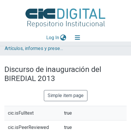
(current)
Log In
Artículos, informes y presentaciones en Congresos CESGI
Explorar
Mas información
Discurso de inauguración del
Aportar material
BIREDIAL 2013
Statistics
Simple item page
cic.isFulltext
true
cic.isPeerReviewed
true