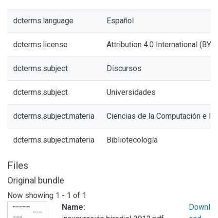
dcterms.language
Español
dcterms.license
Attribution 4.0 International (BY 4
dcterms.subject
Discursos
dcterms.subject
Universidades
dcterms.subject.materia
Ciencias de la Computación e In
dcterms.subject.materia
Bibliotecología
Files
Original bundle
Now showing
1 - 1 of 1
Name:
Downl