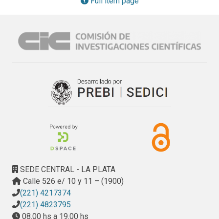
Full item page
once Licenciadas en Psicología, integrantes de un proyecto 
de extensión universitaria en orientación vocacional en 
Facultad de Psicología de la Universidad Nacional de La 
Plata (UNLP). Se observa en los sujetos encuestados un 
alto nivel de reflexión sobre sus intervenciones y, 
asimismo, poca especificidad en herramientas e 
insuficiente análisis de cambios que podrían llevarse a 
cabo en la actividad de intervención, a futuro, en base a la 
experiencia realizada.
SEDE CENTRAL - LA PLATA
Calle 526 e/ 10 y 11 – (1900)
(221) 4217374
(221) 4823795
08.00 hs a 19.00 hs