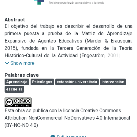
Abstract
El objetivo del trabajo es describir el desarrollo de una 
primera puesta a prueba de la Matriz de Aprendizaje 
Expansivo de Agentes Educativos (Marder & Erausquin, 
2015), fundada en la Tercera Generación de la Teoría 
Histórico-Cultural de la Actividad (Engeström, 2001) y en 
lineamientos conceptuales que el autor definió en su Matriz 
Show more
de Análisis Complejo (Engeström, 2001). Para construirla, 
Palabras clave
establece las preguntas ¿quiénes aprendieron?, ¿qué?, 
Aprendizaje
Psicólogos
extensión universitaria
intervención
¿cómo?, ¿para qué?, ¿por qué?, ¿dónde? y enuncia los cinco 
escuelas
principios del aprendizaje expansivo: 1) la existencia de 
dos sistemas de actividad como unidad mínima de análisis, 
2) la multiplicidad de voces en la organización del trabajo, 
Esta obra se publica con la licencia Creative Commons
3) la historicidad de los acontecimientos, 4) las 
Attribution-NonCommercial-NoDerivatives 4.0 International
contradicciones en el uso de instrumentos y 5) los ciclos 
(BY-NC-ND 4.0)
de cambio con transformación expansiva (Erausquin, 2014). 
En este estudio, se indagó la participación y aprendizaje de 