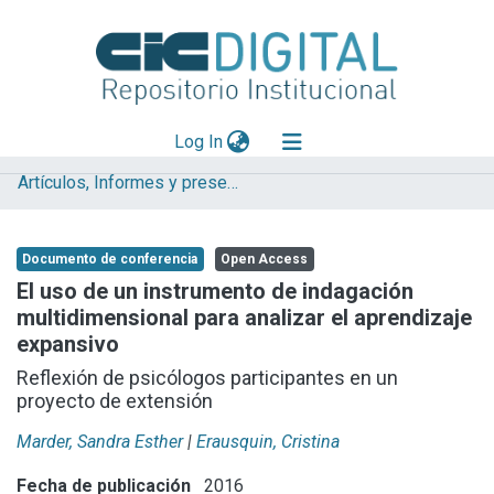
(current)
Log In
Artículos, Informes y presentaciones en Congresos (CEREN)
Explorar
Mas información
Documento de conferencia
Open Access
Aportar material
El uso de un instrumento de indagación
multidimensional para analizar el aprendizaje
Statistics
expansivo
Reflexión de psicólogos participantes en un
proyecto de extensión
Marder, Sandra Esther
|
Erausquin, Cristina
Fecha de publicación
2016