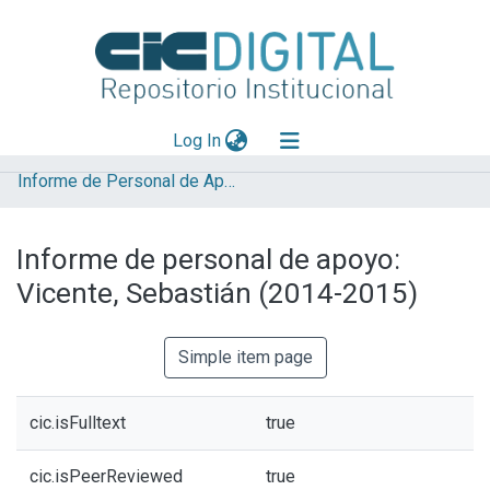
(current)
Log In
Informe de Personal de Apoyo
Explorar
Mas información
Informe de personal de apoyo:
Aportar material
Vicente, Sebastián (2014-2015)
Statistics
Simple item page
cic.isFulltext
true
cic.isPeerReviewed
true