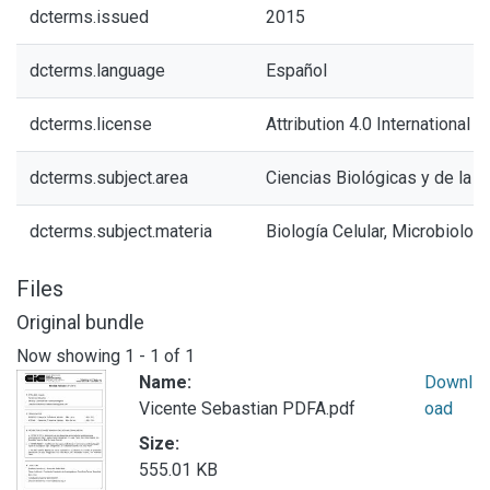
dcterms.issued
2015
dcterms.language
Español
dcterms.license
Attribution 4.0 International (
dcterms.subject.area
Ciencias Biológicas y de la S
dcterms.subject.materia
Biología Celular, Microbiologí
Files
Original bundle
Now showing
1 - 1 of 1
Name:
Downl
Vicente Sebastian PDFA.pdf
oad
Size:
555.01 KB