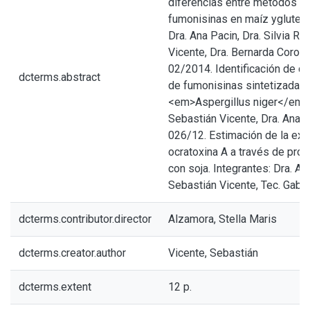
diferencias entre métodos an
fumonisinas en maíz ygluten 
Dra. Ana Pacin, Dra. Silvia Re
Vicente, Dra. Bernarda Corone
02/2014. Identificación de c
dcterms.abstract
de fumonisinas sintetizadas
<em>Aspergillus niger</em>. 
Sebastián Vicente, Dra. Ana P
026/12. Estimación de la exp
ocratoxina A a través de pro
con soja. Integrantes: Dra. Ana
Sebastián Vicente, Tec. Gabri
dcterms.contributor.director
Alzamora, Stella Maris
dcterms.creator.author
Vicente, Sebastián
dcterms.extent
12 p.