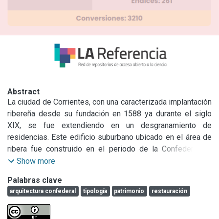
Abstract
La ciudad de Corrientes, con una caracterizada implantación 
ribereña desde su fundación en 1588 ya durante el siglo 
XIX, se fue extendiendo en un desgranamiento de 
residencias. Este edificio suburbano ubicado en el área de 
ribera fue construido en el periodo de la Confederación 
Argentina. Con un partido de esquina posee un lenguaje 
Show more
neoclásico con elementos de zócalo y pilastras 
Palabras clave
encajonadas de una línea muy simple, propia al periodo 
arquitectura confederal
tipología
patrimonio
restauración
cuando la mano de obra local aún no poseía un desarrollo 
experto del manejo de la arquitectura italianizante.
