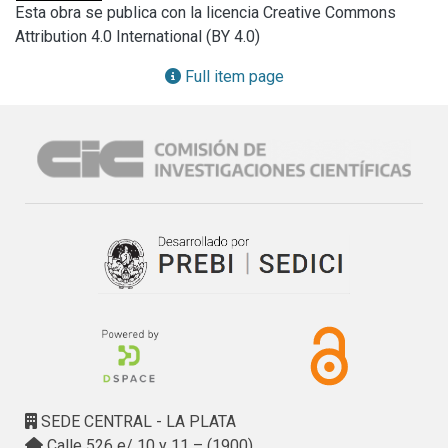
Esta obra se publica con la licencia Creative Commons
De líneas horizontales con marcadas cornisas a lo largo de 
Attribution 4.0 International (BY 4.0)
su fachada en ambas calles logra su destaque con el 
desarrollo de un altillo o mirador en un primer piso, donde 
Full item page
estas líneas se suavizan hasta llegar a la cornisa la cual, 
unida a los parapetos que acompañan y definen la línea de 
los pretiles -barandales en hierro forjado- sirven de 
coronamiento.

Mantuvo el uso residencial y hacia 1926 fue parte de la 
expropiación realizada por la Nación para ejecutar la 
avenida costanera y defensa costera de la ciudad. En el año 
2000 el gobierno provincial recuperó el dominio con 
destino a equipamiento cultural. Por el alto grado de 
deterioro, debe ser restaurado con una fuerte intervención 
de desarme de la estructura, restitución de rejas y 
recomposición general de fachada, por ser utilizada en los 
últimos 10 años como portadora de murales artísticos. La 
SEDE CENTRAL - LA PLATA
propuesta es conservar y restaurar con el criterio de 
Calle 526 e/ 10 y 11 – (1900)