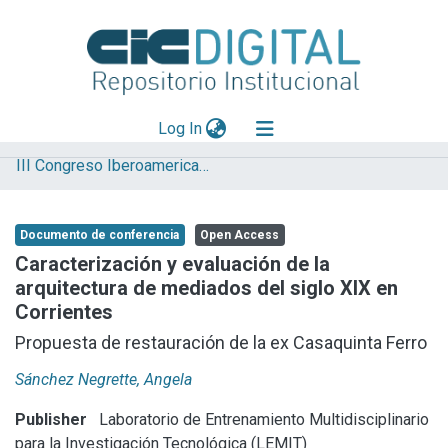
(current)
Log In
III Congreso Iberoamericano y XI Jornada de Técnicas de Reparación y Conservación del Patrimonio
Explorar
Mas información
Documento de conferencia
Open Access
Aportar material
Caracterización y evaluación de la
arquitectura de mediados del siglo XIX en
Statistics
Corrientes
Propuesta de restauración de la ex Casaquinta Ferro
Sánchez Negrette, Angela
Publisher
Laboratorio de Entrenamiento Multidisciplinario
para la Investigación Tecnológica (LEMIT)