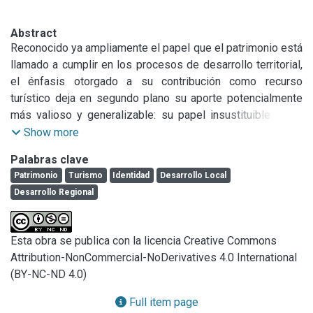
Abstract
Reconocido ya ampliamente el papel que el patrimonio está 
llamado a cumplir en los procesos de desarrollo territorial, 
el énfasis otorgado a su contribución como recurso 
turístico deja en segundo plano su aporte potencialmente 
más valioso y generalizable: su papel insustituible como 
referente/constructor de la identidad socio-territorial, 
Show more
verdadero nivel de anclaje de los casos exitosos, sólo 
Palabras clave
posibles gracias a la fuerte impronta del sistema de 
Patrimonio
Turismo
Identidad
Desarrollo Local
valores, normas y representaciones compartidas que 
Desarrollo Regional
fundan la cultura común.  

Si operar sobre el patrimonio como recurso turístico exige 
ya de por sí extremar los cuidados para evitar su 
Esta obra se publica con la licencia Creative Commons
enajenación pecuniaria, de usos y hasta simbólica, no 
Attribution-NonCommercial-NoDerivatives 4.0 International
menos complejo es abordarlo y consolidarlo como recurso 
(BY-NC-ND 4.0)
identitario, que por lo dicho debería constituir un eje 
estratégico de toda formulación pro-desarrollo 
Full item page