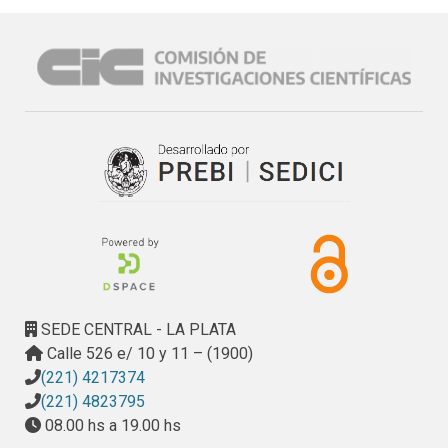
razonablemente fundada. Planteada consecuentemente la 
necesidad de “reforzar su vínculo con la comunidad”, 
enunciado cuasi tautológico por su obviedad, impone sin 
embargo un número de desafíos, por lo común ignorados 
desde las políticas públicas ad hoc: entre ellos, (i) la 
revisión del patrimonio tradicionalmente consagrado, en el 
marco de un proceso participativo que lo (re)actualice como 
constructo social, desde una perspectiva no dogmática e 
integradora de la diversidad; (ii) el abandono del ámbito 
recluso de los especialistas; (iii) la búsqueda de la 
transdisciplinariedad; (iv) la intervención sobre macro-
espacios de planificación, por lo común no coincidentes 
con los límites administrativos o juridiccionales 
establecidos.
SEDE CENTRAL - LA PLATA
Calle 526 e/ 10 y 11 – (1900)
(221) 4217374
(221) 4823795
08.00 hs a 19.00 hs