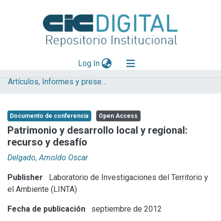
(current)
Log In
Artículos, Informes y presentaciones en Congresos LINTA
Explorar
Mas información
Documento de conferencia
Open Access
Aportar material
Patrimonio y desarrollo local y regional:
recurso y desafío
Statistics
Delgado, Arnoldo Oscar
Publisher
Laboratorio de Investigaciones del Territorio y
el Ambiente (LINTA)
Fecha de publicación
septiembre de 2012