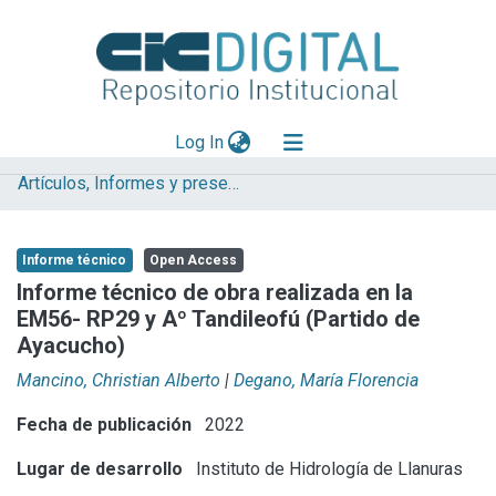
(current)
Log In
Artículos, Informes y presentaciones en Congresos IHLLA
Explorar
Mas información
Informe técnico
Open Access
Aportar material
Informe técnico de obra realizada en la
EM56- RP29 y Aº Tandileofú (Partido de
Statistics
Ayacucho)
Mancino, Christian Alberto
|
Degano, María Florencia
Fecha de publicación
2022
Lugar de desarrollo
Instituto de Hidrología de Llanuras