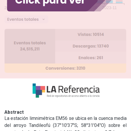
Abstract
La estación limnimétrica EM56 se ubica en la cuenca media 
del arroyo Tandileofú (37°10'37"S; 58°31'04"O) sobre el 