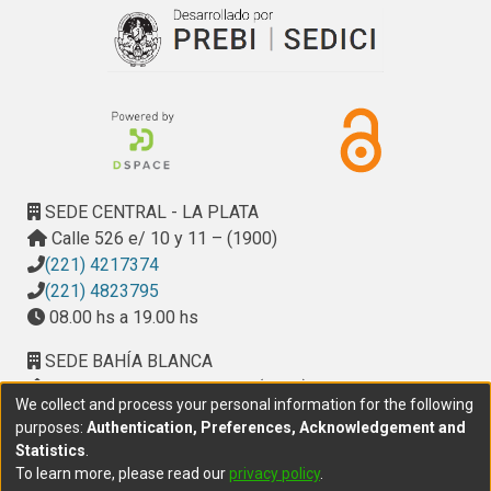
SEDE CENTRAL - LA PLATA
Calle 526 e/ 10 y 11 – (1900)
(221) 4217374
(221) 4823795
08.00 hs a 19.00 hs
SEDE BAHÍA BLANCA
Calle Ciudad de Cali 320 – (8000). Universidad
We collect and process your personal information for the following
Provincial del Sudoeste (UPSO)
purposes:
Authentication, Preferences, Acknowledgement and
(291) 459 2550
, interno 147
Statistics
.
10.00 h a 14.00 h
To learn more, please read our
privacy policy
.