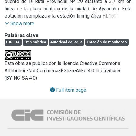
puente de la Ruta Provincial Nº 29 distante a 3,7 km en 
línea de la plaza céntrica de la ciudad de Ayacucho. Esta 
estación reemplaza a la estación limnigráfica HL1591 de la 
ADA (Autoridad del Agua de la provincia de Bs As) que se 
Show more
encontraba fuera de uso y con la cámara de aquietamiento 
Palabras clave
inclinada por alguna crecida. La estación EM56 junto a la 
IHREDA
limnimétrica
Autoridad del agua
Estación de monitoreo
estación limnimétrica EM43 (RN226 y Aº Tandileofu) y 
EM46 (camino de acceso a Cangallo y Aº Tandileofu) 
medirán la altura del arroyo de forma automática y servirá 
Esta obra se publica con la licencia Creative Commons
de alerta para inundaciones en la ciudad de Ayacucho.
Attribution-NonCommercial-ShareAlike 4.0 International
(BY-NC-SA 4.0)
Full item page