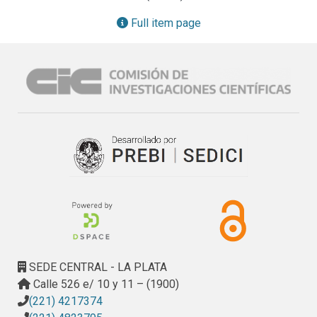
iluminación estandarizadas.
Additionally, the work presents spectral road surface 
measurements on road samples, evaluated under standard 
Full item page
observation an illumination conditions.
SEDE CENTRAL - LA PLATA
Calle 526 e/ 10 y 11 – (1900)
(221) 4217374