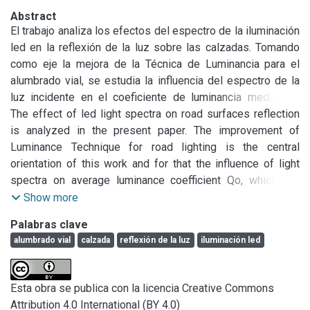
Abstract
El trabajo analiza los efectos del espectro de la iluminación 
led en la reflexión de la luz sobre las calzadas. Tomando 
como eje la mejora de la Técnica de Luminancia para el 
alumbrado vial, se estudia la influencia del espectro de la 
luz incidente en el coeficiente de luminancia medio Qo, 
asimilable al “grado de claridad” de la calzada. Los 
The effect of led light spectra on road surfaces reflection 
resultados obtenidos permiten inferir cierta “selectividad 
is analyzed in the present paper. The improvement of 
espectral” en la reflexión de la luz blanca del led en las 
Luminance Technique for road lighting is the central 
calzadas analizadas, pertenecientes a autopistas de zonas 
orientation of this work and for that the influence of light 
aledañas a la ciudad de Buenos Aires (Argentina). Esta 
spectra on average luminance coefficient Qo, which can 
“selectividad” se manifestó por un ligero incremento del 
represent the “road surface lightness”, was studied. The 
Show more
coeficiente Qoo para instalaciones con iluminación led, 
obtained results show a “spectral selectivity” for white led 
Palabras clave
frente a las mismas calzadas iluminadas por tradicionales 
light in the analyzed road surfaces, belonging to Buenos 
alumbrado vial
calzada
reflexión de la luz
iluminación led
lámparas de sodio alta presión.

Aires City (Argentina) motorways. This “selectivity” resulted 
El trabajo se complementa con mediciones de reflexión 
in a slight increase of luminance coefficient Qoo for led 
espectral de probetas de superficies de calzada, 
lighting installations, compared with traditional high 
Esta obra se publica con la licencia Creative Commons
evaluadas para las condiciones de observación e 
pressure sodium lamps installations.

Attribution 4.0 International (BY 4.0)