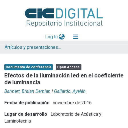
(current)
Log In
Artículos y presentaciones en Congresos
Explorar
Mas información
Documento de conferencia
Open Access
Aportar material
Efectos de la iluminación led en el coeficiente
de luminancia
Statistics
Bannert, Braian Demian
|
Gallardo, Ayelén
Fecha de publicación
noviembre de 2016
Lugar de desarrollo
Laboratorio de Acústica y
Luminotecnia