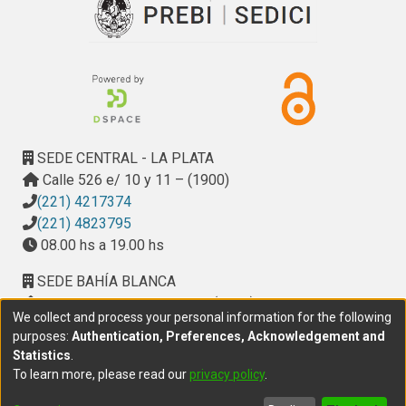
Inicialmente se caracterizó el ruido urbano del entorno del
inmueble, y se evaluaron las condiciones de aislamiento en
fachadas, obteniéndose datos preliminares para proponer
trabajos de adecuación acústica.
Luego de realizadas las primeras reformas, se efectuaron
SEDE CENTRAL - LA PLATA
mediciones del ruido de fondo resultante en el interior, y
Calle 526 e/ 10 y 11 – (1900)
evaluaciones “in situ” del aislamiento acústico entre los
(221) 4217374
ambientes creados o existentes. A partir de este análisis,
(221) 4823795
se propusieron nuevas correcciones.
08.00 hs a 19.00 hs
SEDE BAHÍA BLANCA
Calle Ciudad de Cali 320 – (8000). Universidad
We collect and process your personal information for the following
Provincial del Sudoeste (UPSO)
purposes:
Authentication, Preferences, Acknowledgement and
(291) 459 2550
, interno 147
Statistics
.
10.00 h a 14.00 h
To learn more, please read our
privacy policy
.
delegacion.bahia@cic.gba.gob.ar