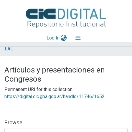
(current)
Log In
LAL
Explorar
Mas información
Artículos y presentaciones en
Aportar material
Congresos
Statistics
Permanent URI for this collection
https://digital.cic.gba.gob.ar/handle/11746/1652
Browse