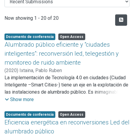
Recent Submissions
Now showing
1 - 20 of 20
Documento de conferencia
Open Access
Alumbrado público eficiente y “ciudades
inteligentes”: reconversión led, telegestión y
monitoreo de ruido ambiente
(
2020
)
Ixtaina, Pablo Ruben
La implementación de Tecnología 4.0 en ciudades (Ciudad
Inteligente –Smart Cities-) tiene un eje en la explotación de
las instalaciones de alumbrado público. Es inimaginable un
espacio urbano sin iluminación, aseveración que nos
Show more
permite pensar en una red existente, con nodos
distanciados en no más de 15 m y con posibilidades de
Documento de conferencia
Open Access
suministrar potencia eléctrica. La “Telegestión del
Eficiencia energética en reconversiones Led del
Alumbrado” constituye un primer paso en el desarrollo de la
alumbrado público