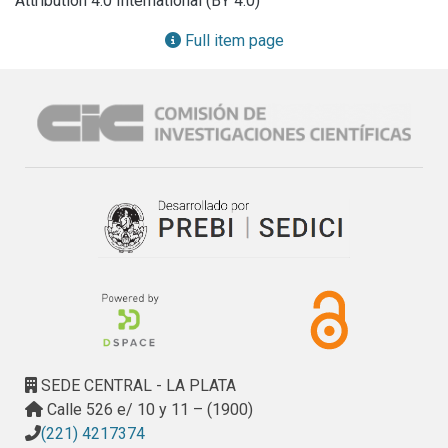
Attribution 4.0 International (BY 4.0)
bastardo y está construido sobre la base de tablestacas de 
hormigón armado con un coronamiento. La obra resultante 
Full item page
es una verdadera reliquia arquitectónica realizada con un 
trabajo artesanal en piedra del siglo pasado que hoy debe 
pertenecer al PATRIMONIO HISTÓRICO CULTURAL 
HIDRICO DE LA MADRE DE CIUDADES. Estas obras se 
analizan en este trabajo desde la función para la cual fueron 
construidas y en el marco del comportamiento actual del río 
ya que la construcción del Dique de Embalse Río Hondo y 
su efecto atenuador de crecidas permitió que fueran 
refuncionalizadas sin perder su patrimonio cultural.
SEDE CENTRAL - LA PLATA
Calle 526 e/ 10 y 11 – (1900)
(221) 4217374