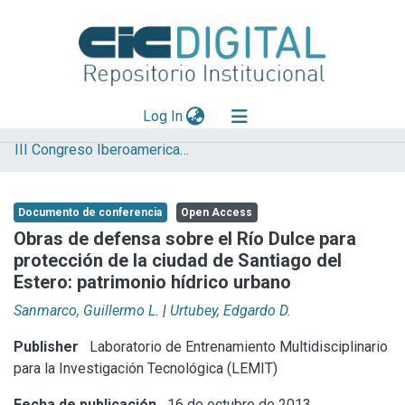
(current)
Log In
III Congreso Iberoamericano y XI Jornada de Técnicas de Reparación y Conservación del Patrimonio
Explorar
Mas información
Documento de conferencia
Open Access
Aportar material
Obras de defensa sobre el Río Dulce para
protección de la ciudad de Santiago del
Statistics
Estero: patrimonio hídrico urbano
Sanmarco, Guillermo L.
|
Urtubey, Edgardo D.
Publisher
Laboratorio de Entrenamiento Multidisciplinario
para la Investigación Tecnológica (LEMIT)
Fecha de publicación
16 de octubre de 2013