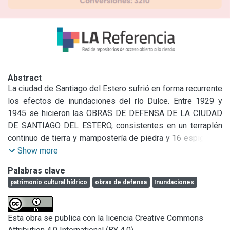
Abstract
La ciudad de Santiago del Estero sufrió en forma recurrente 
los efectos de inundaciones del río Dulce. Entre 1929 y 
1945 se hicieron las OBRAS DE DEFENSA DE LA CIUDAD 
DE SANTIAGO DEL ESTERO, consistentes en un terraplén 
continuo de tierra y mampostería de piedra y 16 espigones 
de defensa, en una longitud de 7 km. En la zona más crítica 
Show more
se hizo un terraplén con calzada de hormigón sin armadura 
Palabras clave
de 6 metros de ancho, en el talud seco del lado de la 
patrimonio cultural hídrico
obras de defensa
Inundaciones
ciudad se dispusieron plantaciones y revestimiento de 
tepes y en el paramento mojado se construyó una vereda 
de lajas cupertinas, un muro parapeto, zócalo y banquinas. 
Esta obra se publica con la licencia Creative Commons
El talud mojado tiene un revestimiento de mosaico 