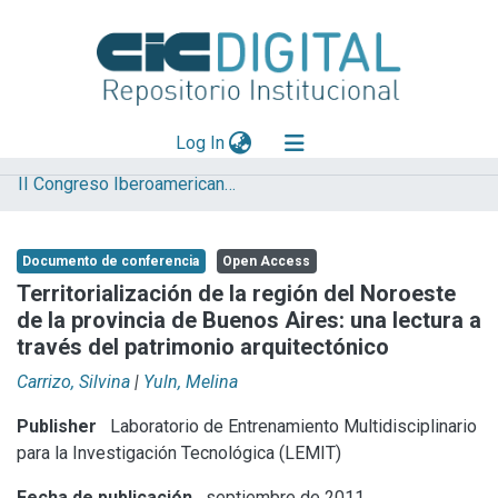
(current)
Log In
II Congreso Iberoamericano y X Jornada de Técnicas de Reparación y Conservación del Patrimonio
Explorar
Mas información
Documento de conferencia
Open Access
Aportar material
Territorialización de la región del Noroeste
de la provincia de Buenos Aires: una lectura a
Statistics
través del patrimonio arquitectónico
Carrizo, Silvina
|
Yuln, Melina
Publisher
Laboratorio de Entrenamiento Multidisciplinario
para la Investigación Tecnológica (LEMIT)
Fecha de publicación
septiembre de 2011