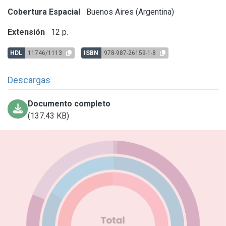
Cobertura Espacial
Buenos Aires (Argentina)
Extensión
12 p.
HDL
11746/1113
ISBN
978-987-26159-1-8
Descargas
Documento completo
(137.43 KB)