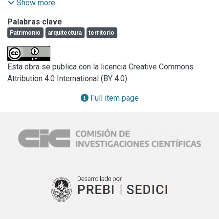
no necesariamente comparables con los de otras regiones 
Show more
del país o de la provincia. Entonces, el análisis del 
Palabras clave
patrimonio de la región NOBA merece un tratamiento 
Patrimonio
arquitectura
territorio
diferencial y deviene un marco de referencia para indagar 
fenómenos locales.

La ausencia de estudios relativos a la región del NOBA -en 
Esta obra se publica con la licencia Creative Commons
general- y al patrimonio arquitectónico -en particular- 
Attribution 4.0 International (BY 4.0)
motiva la exploración de la temática. Un análisis en la larga 
duración permitiría establecer rupturas y continuidades en 
Full item page
un espacio geográfico denso en relaciones históricas y 
producciones materiales. Este trabajo plantea una reflexión 
sobre conocimiento de las acciones, producciones y 
representaciones en la arquitectura del Noroeste de la 
provincia de Buenos Aires, desde mediados del siglo XIX 
hasta mediados del siglo XX. La idea principal es agudizar 
la mirada técnico-cultural del territorio que complejiza y 
enriquece la visión de los acontecimientos políticos y 
económicos. De este modo, el trabajo busca poner en valor 
un patrimonio que, en buena medida, hoy pasa inadvertido.