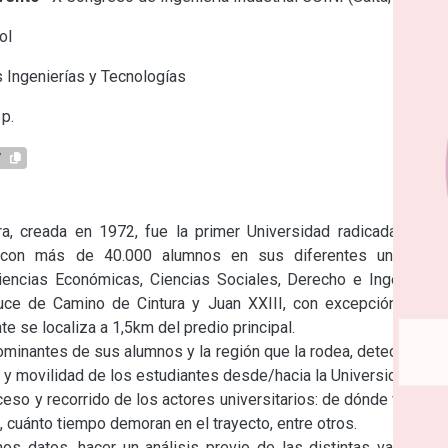
ol
 Ingenierías y Tecnologías
p.
7
 creada en 1972, fue la primer Universidad radicada en el 
 con más de 40.000 alumnos en sus diferentes unidades 
encias Económicas, Ciencias Sociales, Derecho e Ingeniería. 
uce de Camino de Cintura y Juan XXIII, con excepción de la 
e se localiza a 1,5km del predio principal.

dominantes de sus alumnos y la región que la rodea, detectamos 
y movilidad de los estudiantes desde/hacia la Universidad.

so y recorrido de los actores universitarios: de dónde vienen, 
 cuánto tiempo demoran en el trayecto, entre otros.

hos datos, hacer un análisis previo de las distintas variables 