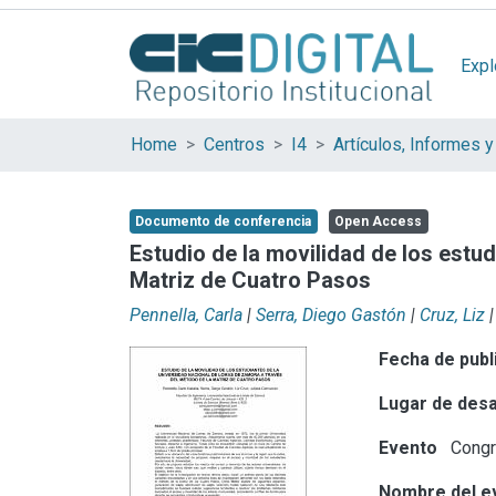
Expl
Home
Centros
I4
Documento de conferencia
Open Access
Estudio de la movilidad de los estu
Matriz de Cuatro Pasos
Pennella, Carla
|
Serra, Diego Gastón
|
Cruz, Liz
|
Fecha de publ
Lugar de desa
Evento
Congre
Nombre del e