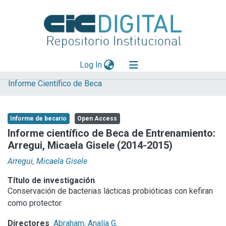
(current)
Log In
Informe Científico de Beca
Explorar
Mas información
Informe de becario
Open Access
Aportar material
Informe científico de Beca de Entrenamiento:
Arregui, Micaela Gisele (2014-2015)
Statistics
Arregui, Micaela Gisele
Título de investigación
Conservación de bacterias lácticas probióticas con kefiran
como protector
Directores
Abraham, Analía G.