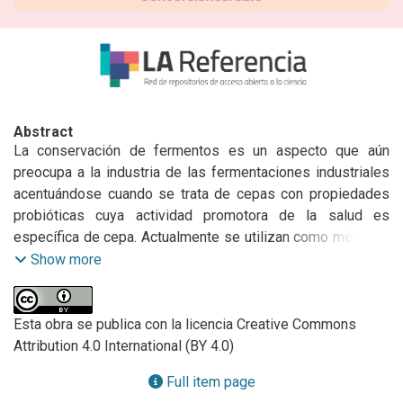
Abstract
La conservación de fermentos es un aspecto que aún 
preocupa a la industria de las fermentaciones industriales 
acentuándose cuando se trata de cepas con propiedades 
probióticas cuya actividad promotora de la salud es 
específica de cepa. Actualmente se utilizan como métodos 
para preservar y comercializar fermentos la congelación y 
Show more
liofilización y recientemente se ha planteado el secado 
spray como alternativa. Los protectores mas usados son 
leche, sacarosa y glicerol.
Esta obra se publica con la licencia Creative Commons
Attribution 4.0 International (BY 4.0)
Full item page