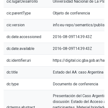
cic.lugarDesarrollo
Universidad Nacional de La Plat
cic.parentType
Objeto de conferencia
cic.version
info:eu-repo/semantics/publish
dc.date.accessioned
2016-08-09T14:39:43Z
dc.date.available
2016-08-09T14:39:43Z
dc.identifier.uri
https://digital.cic.gba.gob.ar/h
dc.title
Estado del AA: caso Argentina
dc.type
Documento de conferencia
Presentación del Caso Argentina
discusión: Estado del Acceso ab
dcterms.abstract
participantes. Material brindado 