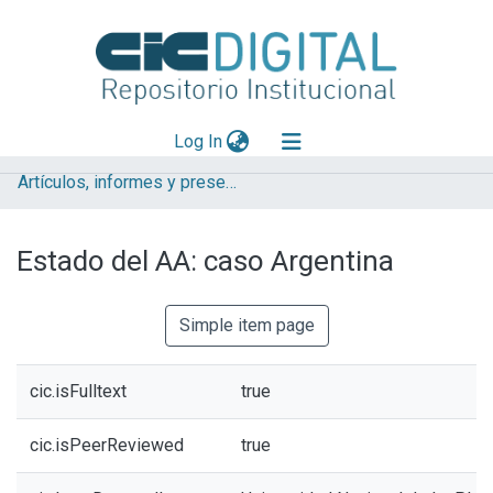
(current)
Log In
Artículos, informes y presentaciones en Congresos CESGI
Explorar
Mas información
Estado del AA: caso Argentina
Aportar material
Statistics
Simple item page
cic.isFulltext
true
cic.isPeerReviewed
true