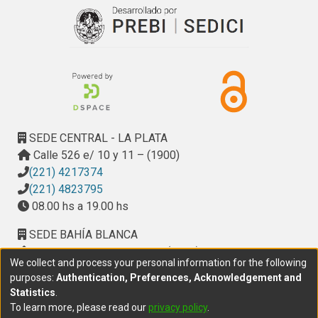
SEDE CENTRAL - LA PLATA
Calle 526 e/ 10 y 11 – (1900)
(221) 4217374
(221) 4823795
08.00 hs a 19.00 hs
SEDE BAHÍA BLANCA
Calle Ciudad de Cali 320 – (8000). Universidad
We collect and process your personal information for the following
Provincial del Sudoeste (UPSO)
purposes:
Authentication, Preferences, Acknowledgement and
(291) 459 2550
, interno 147
Statistics
.
10.00 h a 14.00 h
To learn more, please read our
privacy policy
.