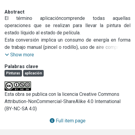
Abstract
El término aplicacióncomprende todas aquellas 
operaciones que se realizan para llevar la pintura del 
estado líquido al estado de película.

Esta conversión implica un consumo de energía en forma 
de trabajo manual (pincel o rodillo), uso de aire comprimido 
(soplete convencional) o funcionamiento de una bomba 
Show more
neumática (pulverización sin aire o “airless spray ). Es por 
Palabras clave
eso que tiene mucha importancia el comportamiento de las 
Pinturas
aplicación
pinturas bajo condiciones de aplicación ya que esta 
operación depende de la consistencia del material, de su 
composición, de su velocidad de secado, etc. Estas 
Esta obra se publica con la licencia Creative Commons
características indican cual de los métodos se debe utilizar 
Attribution-NonCommercial-ShareAlike 4.0 International
para obtener un adecuado acabado de la superficie a 
(BY-NC-SA 4.0)
proteger.
Full item page